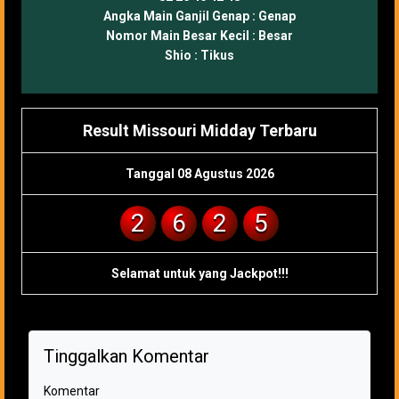
Angka Main Ganjil Genap :
Genap
Nomor Main Besar Kecil :
Besar
Shio :
Tikus
Result Missouri Midday Terbaru
Tanggal 08 Agustus 2026
2
6
2
5
Selamat untuk yang Jackpot!!!
Tinggalkan Komentar
Komentar