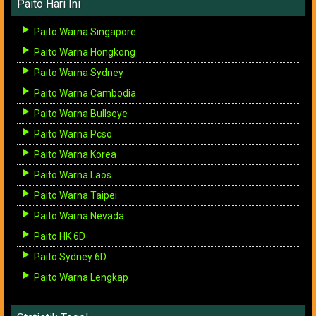
Paito Hari Ini
Paito Warna Singapore
Paito Warna Hongkong
Paito Warna Sydney
Paito Warna Cambodia
Paito Warna Bullseye
Paito Warna Pcso
Paito Warna Korea
Paito Warna Laos
Paito Warna Taipei
Paito Warna Nevada
Paito HK 6D
Paito Sydney 6D
Paito Warna Lengkap