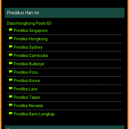
Prediksi Hari Ini
Data Hongkong Pools 6D
Prediksi Singapore
Prediksi Hongkong
Prediksi Sydney
Prediksi Cambodia
Prediksi Bullseye
Prediksi Pcso
Prediksi Korea
Prediksi Laos
Prediksi Taipei
Prediksi Nevada
Prediksi Kami Lengkap