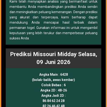
Kami telah menyiapkan analisis yang bermanfaat untuk
membantu Anda membandingkan prediksi Anda sendiri
dan meningkatkan peluang kemenangan. Dengan prediksi
yang akurat dan terpercaya, kami berharap dapat
mendukung Anda mencapai hasil terbaik dalam
permainan togel. Gunakan informasi ini untuk mengambil
keputusan yang lebih terukur dan memperbesar peluang
sukses Anda.
Prediksi Missouri Midday Selasa,
09 Juni 2026
Angka Main :
6428
(bolak-balik, awas kembar)
Colok Bebas :
6
Angka 2D :
48-26
Angka Jadi 2D :
86 84 62 24 28
82 26 46 42 48