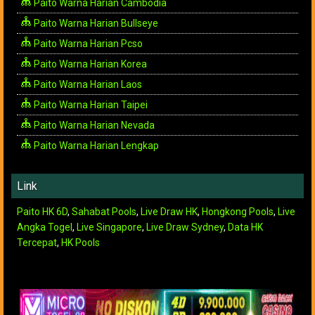
Paito Warna Harian Cambodia
Paito Warna Harian Bullseye
Paito Warna Harian Pcso
Paito Warna Harian Korea
Paito Warna Harian Laos
Paito Warna Harian Taipei
Paito Warna Harian Nevada
Paito Warna Harian Lengkap
Link
Paito HK 6D
,
Sahabat Pools
,
Live Draw HK
,
Hongkong Pools
,
Live
Angka Togel
,
Live Singapore
,
Live Draw Sydney
,
Data HK
Tercepat
,
HK Pools