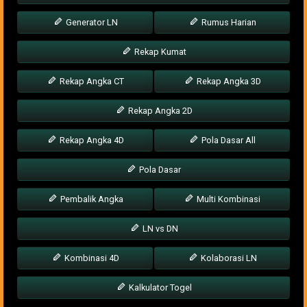
Generator LN
Rumus Harian
Rekap Kumat
Rekap Angka CT
Rekap Angka 3D
Rekap Angka 2D
Rekap Angka 4D
Pola Dasar All
Pola Dasar
Pembalik Angka
Multi Kombinasi
LN vs DN
Kombinasi 4D
Kolaborasi LN
Kalkulator Togel