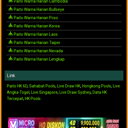
Paito Warna Harian Cambodia
Paito Warna Harian Bullseye
Paito Warna Harian Pcso
Paito Warna Harian Korea
Paito Warna Harian Laos
Paito Warna Harian Taipei
Paito Warna Harian Nevada
Paito Warna Harian Lengkap
Link
Paito HK 6D
,
Sahabat Pools
,
Live Draw HK
,
Hongkong Pools
,
Live
Angka Togel
,
Live Singapore
,
Live Draw Sydney
,
Data HK
Tercepat
,
HK Pools