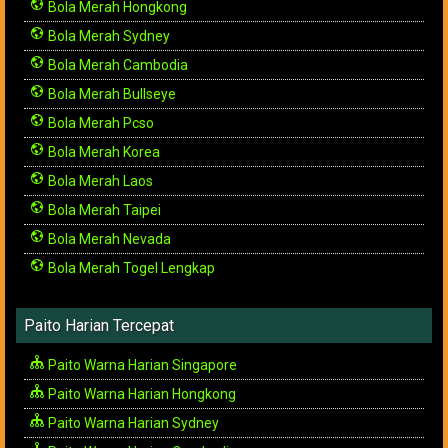
Bola Merah Hongkong
Bola Merah Sydney
Bola Merah Cambodia
Bola Merah Bullseye
Bola Merah Pcso
Bola Merah Korea
Bola Merah Laos
Bola Merah Taipei
Bola Merah Nevada
Bola Merah Togel Lengkap
Paito Harian Tercepat
Paito Warna Harian Singapore
Paito Warna Harian Hongkong
Paito Warna Harian Sydney