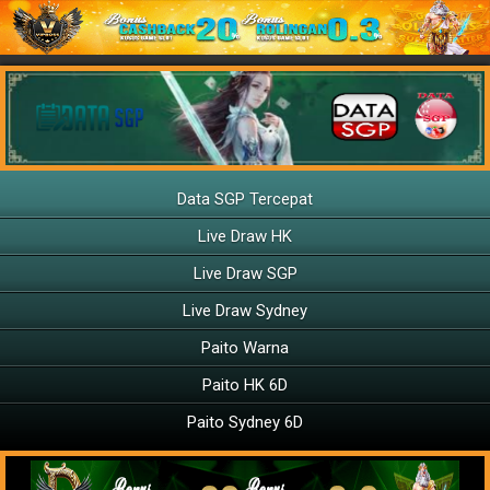
Data SGP Tercepat
Live Draw HK
Live Draw SGP
Live Draw Sydney
Paito Warna
Paito HK 6D
Paito Sydney 6D