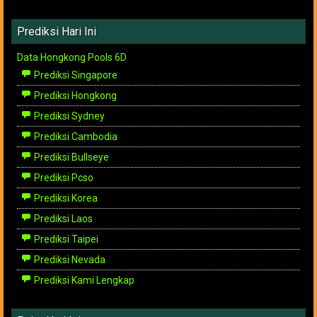
Prediksi Hari Ini
Data Hongkong Pools 6D
Prediksi Singapore
Prediksi Hongkong
Prediksi Sydney
Prediksi Cambodia
Prediksi Bullseye
Prediksi Pcso
Prediksi Korea
Prediksi Laos
Prediksi Taipei
Prediksi Nevada
Prediksi Kami Lengkap