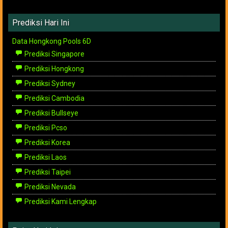
Prediksi Hari Ini
Data Hongkong Pools 6D
Prediksi Singapore
Prediksi Hongkong
Prediksi Sydney
Prediksi Cambodia
Prediksi Bullseye
Prediksi Pcso
Prediksi Korea
Prediksi Laos
Prediksi Taipei
Prediksi Nevada
Prediksi Kami Lengkap