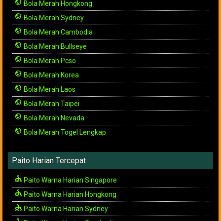
Bola Merah Hongkong
Bola Merah Sydney
Bola Merah Cambodia
Bola Merah Bullseye
Bola Merah Pcso
Bola Merah Korea
Bola Merah Laos
Bola Merah Taipei
Bola Merah Nevada
Bola Merah Togel Lengkap
Paito Harian Tercepat
Paito Warna Harian Singapore
Paito Warna Harian Hongkong
Paito Warna Harian Sydney