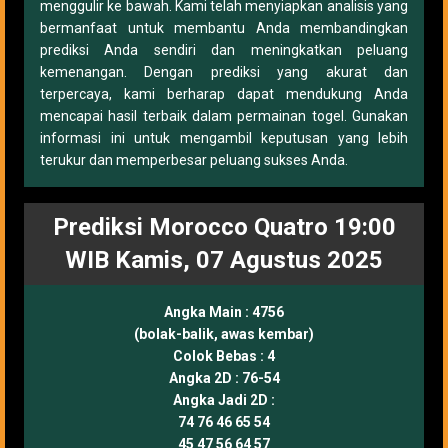
menggulir ke bawah. Kami telah menyiapkan analisis yang
bermanfaat untuk membantu Anda membandingkan
prediksi Anda sendiri dan meningkatkan peluang
kemenangan. Dengan prediksi yang akurat dan
terpercaya, kami berharap dapat mendukung Anda
mencapai hasil terbaik dalam permainan togel. Gunakan
informasi ini untuk mengambil keputusan yang lebih
terukur dan memperbesar peluang sukses Anda.
Prediksi Morocco Quatro 19:00
WIB Kamis, 07 Agustus 2025
Angka Main :
4756
(bolak-balik, awas kembar)
Colok Bebas :
4
Angka 2D :
76-54
Angka Jadi 2D :
74 76 46 65 54
45 47 56 64 57