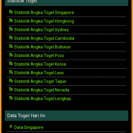
Statistik Togel
Statistik Angka Togel Singapore
Statistik Angka Togel Hongkong
Statistik Angka Togel Sydney
Statistik Angka Togel Cambodia
Statistik Angka Togel Bullseye
Statistik Angka Togel Pcso
Statistik Angka Togel Korea
Statistik Angka Togel Laos
Statistik Angka Togel Taipei
Statistik Angka Togel Nevada
Statistik Angka Togel Lengkap
Data Togel Hari Ini
Data Singapore