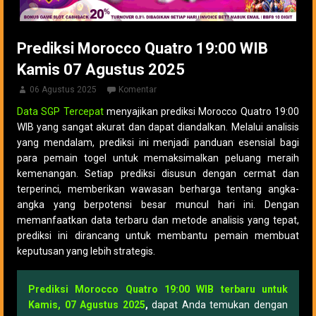
Prediksi Morocco Quatro 19:00 WIB
Kamis 07 Agustus 2025
06 Agustus 2025
Komentar
Data SGP Tercepat
menyajikan prediksi Morocco Quatro 19:00
WIB yang sangat akurat dan dapat diandalkan. Melalui analisis
yang mendalam, prediksi ini menjadi panduan esensial bagi
para pemain togel untuk memaksimalkan peluang meraih
kemenangan. Setiap prediksi disusun dengan cermat dan
terperinci, memberikan wawasan berharga tentang angka-
angka yang berpotensi besar muncul hari ini. Dengan
memanfaatkan data terbaru dan metode analisis yang tepat,
prediksi ini dirancang untuk membantu pemain membuat
keputusan yang lebih strategis.
Prediksi Morocco Quatro 19:00 WIB terbaru untuk
Kamis, 07 Agustus 2025
,
dapat Anda temukan dengan