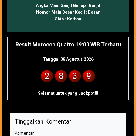
Angka Main Ganjil Genap :
Ganjil
Nomor Main Besar Kecil :
Besar
Shio :
Kerbau
Result Morocco Quatro 19:00 WIB Terbaru
Tanggal 08 Agustus 2026
2
8
3
9
Selamat untuk yang Jackpot!!!
Tinggalkan Komentar
Komentar