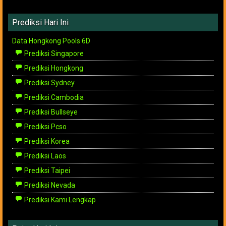
Prediksi Hari Ini
Data Hongkong Pools 6D
Prediksi Singapore
Prediksi Hongkong
Prediksi Sydney
Prediksi Cambodia
Prediksi Bullseye
Prediksi Pcso
Prediksi Korea
Prediksi Laos
Prediksi Taipei
Prediksi Nevada
Prediksi Kami Lengkap