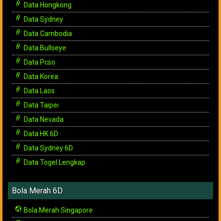
Data Hongkong
Data Sydney
Data Cambodia
Data Bullseye
Data Pcso
Data Korea
Data Laos
Data Taipei
Data Nevada
Data HK 6D
Data Sydney 6D
Data Togel Lengkap
Bola Merah 6D
Bola Merah Singapore