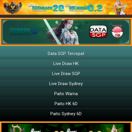
Data SGP Tercepat
Live Draw HK
Live Draw SGP
Live Draw Sydney
Paito Warna
Paito HK 6D
Paito Sydney 6D