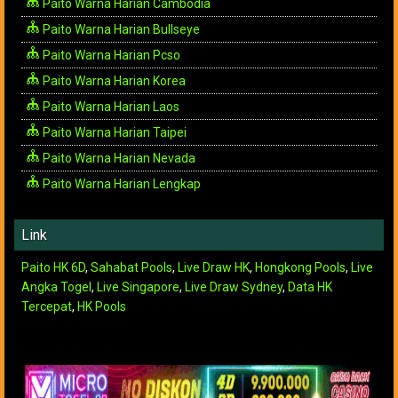
Paito Warna Harian Cambodia
Paito Warna Harian Bullseye
Paito Warna Harian Pcso
Paito Warna Harian Korea
Paito Warna Harian Laos
Paito Warna Harian Taipei
Paito Warna Harian Nevada
Paito Warna Harian Lengkap
Link
Paito HK 6D
,
Sahabat Pools
,
Live Draw HK
,
Hongkong Pools
,
Live
Angka Togel
,
Live Singapore
,
Live Draw Sydney
,
Data HK
Tercepat
,
HK Pools