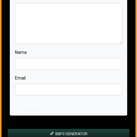
Nama
Email
Kirim Komentar
BBFS GENERATOR