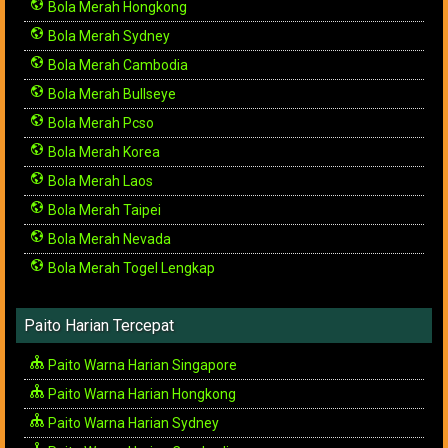
Bola Merah Hongkong
Bola Merah Sydney
Bola Merah Cambodia
Bola Merah Bullseye
Bola Merah Pcso
Bola Merah Korea
Bola Merah Laos
Bola Merah Taipei
Bola Merah Nevada
Bola Merah Togel Lengkap
Paito Harian Tercepat
Paito Warna Harian Singapore
Paito Warna Harian Hongkong
Paito Warna Harian Sydney