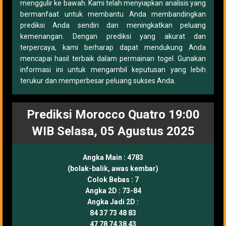
menggulir ke bawah. Kami telah menyiapkan analisis yang
bermanfaat untuk membantu Anda membandingkan
prediksi Anda sendiri dan meningkatkan peluang
kemenangan. Dengan prediksi yang akurat dan
terpercaya, kami berharap dapat mendukung Anda
mencapai hasil terbaik dalam permainan togel. Gunakan
informasi ini untuk mengambil keputusan yang lebih
terukur dan memperbesar peluang sukses Anda.
Prediksi Morocco Quatro 19:00
WIB Selasa, 05 Agustus 2025
Angka Main :
4783
(bolak-balik, awas kembar)
Colok Bebas :
7
Angka 2D :
73-84
Angka Jadi 2D :
84 37 73 48 83
47 78 74 38 43