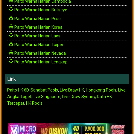
Paito Warna Harian Cambodia
Paito Warna Harian Bullseye
Paito Warna Harian Pcso
Paito Warna Harian Korea
Paito Warna Harian Laos
Paito Warna Harian Taipei
Paito Warna Harian Nevada
Paito Warna Harian Lengkap
Link
Paito HK 6D
,
Sahabat Pools
,
Live Draw HK
,
Hongkong Pools
,
Live
Angka Togel
,
Live Singapore
,
Live Draw Sydney
,
Data HK
Tercepat
,
HK Pools