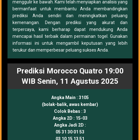
menggulir ke bawah. Kami telah menyiapkan analisis yang
bermanfaat untuk membantu Anda membandingkan
prediksi Anda sendiri dan meningkatkan peluang
kemenangan. Dengan prediksi yang akurat dan
terpercaya, kami berharap dapat mendukung Anda
mencapai hasil terbaik dalam permainan togel. Gunakan
informasi ini untuk mengambil keputusan yang lebih
terukur dan memperbesar peluang sukses Anda.
Prediksi Morocco Quatro 19:00
WIB Senin, 11 Agustus 2025
Angka Main :
3105
(bolak-balik, awas kembar)
Colok Bebas :
3
Angka 2D :
15-03
Angka Jadi 2D :
05 31 30 01 53
03 10 15 13 51