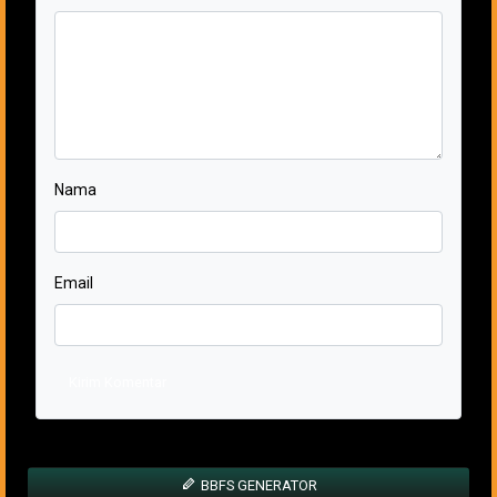
Nama
Email
Kirim Komentar
BBFS GENERATOR