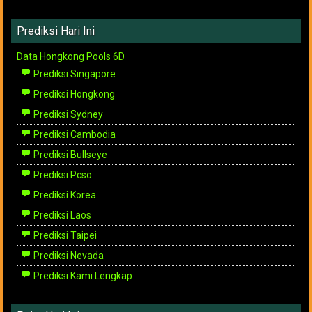
Prediksi Hari Ini
Data Hongkong Pools 6D
Prediksi Singapore
Prediksi Hongkong
Prediksi Sydney
Prediksi Cambodia
Prediksi Bullseye
Prediksi Pcso
Prediksi Korea
Prediksi Laos
Prediksi Taipei
Prediksi Nevada
Prediksi Kami Lengkap