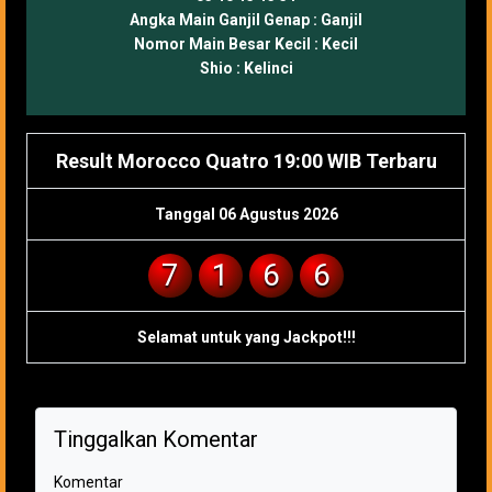
Angka Main Ganjil Genap :
Ganjil
Nomor Main Besar Kecil :
Kecil
Shio :
Kelinci
Result Morocco Quatro 19:00 WIB Terbaru
Tanggal 06 Agustus 2026
7
1
6
6
Selamat untuk yang Jackpot!!!
Tinggalkan Komentar
Komentar