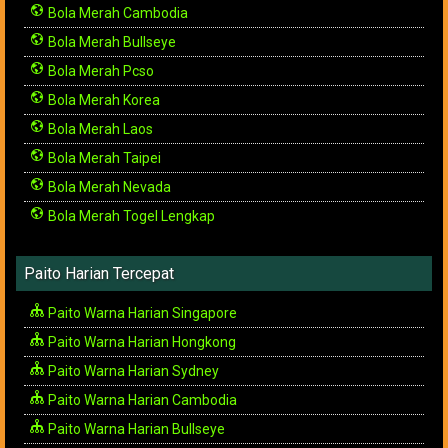
Bola Merah Cambodia
Bola Merah Bullseye
Bola Merah Pcso
Bola Merah Korea
Bola Merah Laos
Bola Merah Taipei
Bola Merah Nevada
Bola Merah Togel Lengkap
Paito Harian Tercepat
Paito Warna Harian Singapore
Paito Warna Harian Hongkong
Paito Warna Harian Sydney
Paito Warna Harian Cambodia
Paito Warna Harian Bullseye