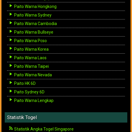
Paito Warna Hongkong
Paito Warna Sydney
Paito Warna Cambodia
Paito Warna Bullseye
Paito Warna Pcso
Paito Warna Korea
Paito Warna Laos
Paito Warna Taipei
Paito Warna Nevada
Paito HK 6D
Paito Sydney 6D
Paito Warna Lengkap
Statistik Togel
Statistik Angka Togel Singapore