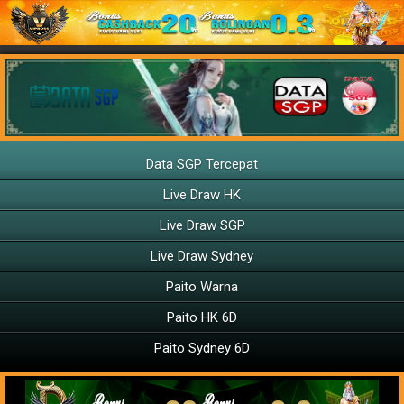
Data SGP Tercepat
Live Draw HK
Live Draw SGP
Live Draw Sydney
Paito Warna
Paito HK 6D
Paito Sydney 6D