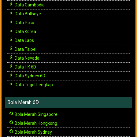
Data Cambodia
Data Bullseye
Data Pcso
Data Korea
Data Laos
Data Taipei
Data Nevada
Data HK 6D
Data Sydney 6D
Data Togel Lengkap
Bola Merah 6D
Bola Merah Singapore
Bola Merah Hongkong
Bola Merah Sydney