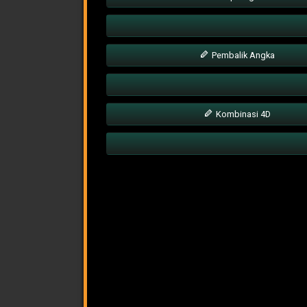
Pembalik Angka
Kombinasi 4D