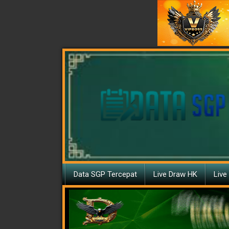
Data SGP Tercepat
Live Draw HK
Live