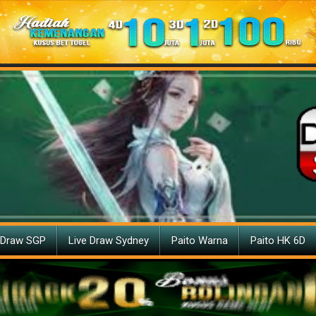
 Draw SGP
Live Draw Sydney
Paito Warna
Paito HK 6D