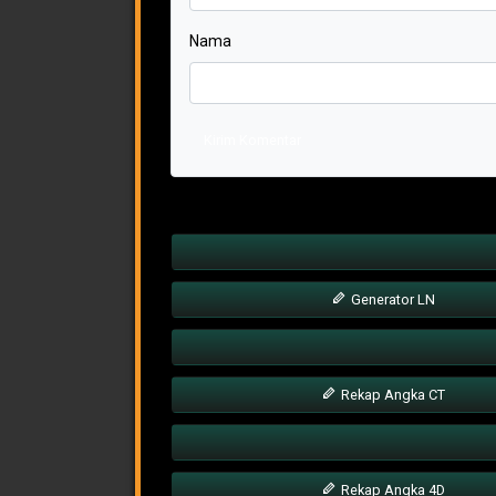
Nama
Kirim Komentar
Generator LN
Rekap Angka CT
Rekap Angka 4D