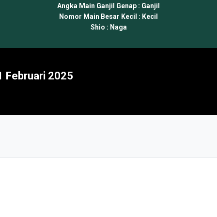
Angka Main Ganjil Genap :
Ganjil
Nomor Main Besar Kecil :
Kecil
Shio :
Naga
1 Februari 2025