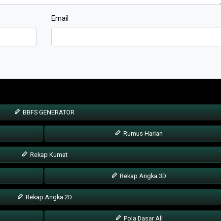
Email
BBFS GENERATOR
Rumus Harian
Rekap Kumat
Rekap Angka 3D
Rekap Angka 2D
Pola Dasar All