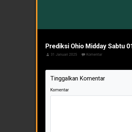
Prediksi Ohio Midday Sabtu 0
31 Januari 2025
Komentar
Tinggalkan Komentar
Komentar