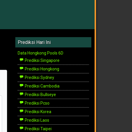
Prediksi Hari Ini
Data Hongkong Pools 6D
Prediksi Singapore
Prediksi Hongkong
Prediksi Sydney
Prediksi Cambodia
Prediksi Bullseye
Prediksi Pcso
Prediksi Korea
Prediksi Laos
Prediksi Taipei