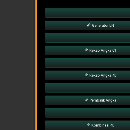
Generator LN
Rekap Angka CT
Rekap Angka 4D
Pembalik Angka
Kombinasi 4D