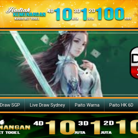
 Draw SGP
Live Draw Sydney
Paito Warna
Paito HK 6D