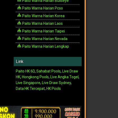
Paito Warna Harian Bullseye
Paito Warna Harian Pcso
Paito Warna Harian Korea
Paito Warna Harian Laos
Paito Warna Harian Taipei
Paito Warna Harian Nevada
Paito Warna Harian Lengkap
Link
Paito HK 6D
,
Sahabat Pools
,
Live Draw
HK
,
Hongkong Pools
,
Live Angka Togel
,
Live Singapore
,
Live Draw Sydney
,
Data HK Tercepat
,
HK Pools