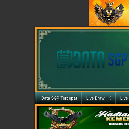
Data SGP Tercepat
Live Draw HK
Live