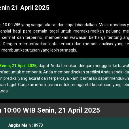
nin 21 April 2025
 10:00 WIB yang sangat akurat dan dapat diandalkan. Melalui analisis 
sensial bagi para pemain togel untuk memaksimalkan peluang me
n cermat dan terperinci, memberikan wawasan berharga tentang an
ni. Dengan memanfaatkan data terbaru dan metode analisis yang te
 membuat keputusan yang lebih strategis.
enin, 21 April 2025
,
dapat Anda temukan dengan menggulir ke bawa
anfaat untuk membantu Anda membandingkan prediksi Anda sendiri d
prediksi yang akurat dan terpercaya, kami berharap dapat menduku
an togel. Gunakan informasi ini untuk mengambil keputusan yang leb
Anda.
 10:00 WIB Senin, 21 April 2025
Angka Main :
8973