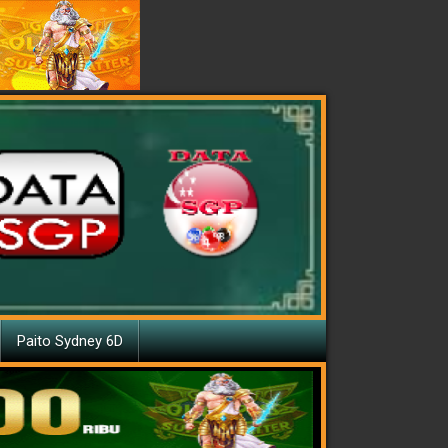
Paito Sydney 6D