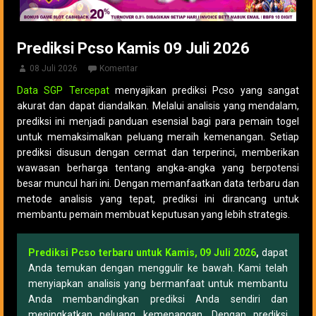
Prediksi Pcso Kamis 09 Juli 2026
08 Juli 2026
Komentar
Data SGP Tercepat
menyajikan prediksi Pcso yang sangat
akurat dan dapat diandalkan. Melalui analisis yang mendalam,
prediksi ini menjadi panduan esensial bagi para pemain togel
untuk memaksimalkan peluang meraih kemenangan. Setiap
prediksi disusun dengan cermat dan terperinci, memberikan
wawasan berharga tentang angka-angka yang berpotensi
besar muncul hari ini. Dengan memanfaatkan data terbaru dan
metode analisis yang tepat, prediksi ini dirancang untuk
membantu pemain membuat keputusan yang lebih strategis.
Prediksi Pcso terbaru untuk Kamis, 09 Juli 2026
,
dapat
Anda temukan dengan menggulir ke bawah. Kami telah
menyiapkan analisis yang bermanfaat untuk membantu
Anda membandingkan prediksi Anda sendiri dan
meningkatkan peluang kemenangan. Dengan prediksi