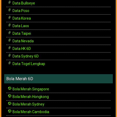
Data Bullseye
Data Pcso
Data Korea
Data Laos
Data Taipei
Data Nevada
Data HK 6D
Data Sydney 6D
Data Togel Lengkap
Bola Merah 6D
Bola Merah Singapore
Bola Merah Hongkong
Bola Merah Sydney
Bola Merah Cambodia