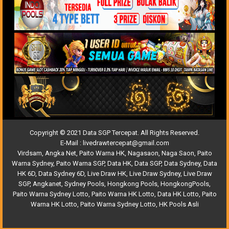
Copyright © 2021 Data SGP Tercepat. All Rights Reserved.
E-Mail :
livedrawtercepat@gmail.com
Virdsam
,
Angka Net
,
Paito Warna HK
,
Nagasaon
,
Naga Saon
,
Paito
Warna Sydney
,
Paito Warna SGP
,
Data HK
,
Data SGP
,
Data Sydney
,
Data
HK 6D
,
Data Sydney 6D
,
Live Draw HK
,
Live Draw Sydney
,
Live Draw
SGP
,
Angkanet
,
Sydney Pools
,
Hongkong Pools
,
HongkongPools
,
Paito Warna Sydney Lotto
,
Paito Warna HK Lotto
,
Data HK Lotto
,
Paito
Warna HK Lotto
,
Paito Warna Sydney Lotto
,
HK Pools Asli