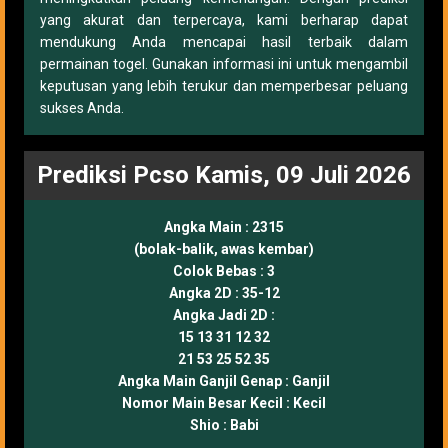
yang akurat dan terpercaya, kami berharap dapat
mendukung Anda mencapai hasil terbaik dalam
permainan togel. Gunakan informasi ini untuk mengambil
keputusan yang lebih terukur dan memperbesar peluang
sukses Anda.
Prediksi Pcso Kamis, 09 Juli 2026
Angka Main :
2315
(bolak-balik, awas kembar)
Colok Bebas :
3
Angka 2D :
35-12
Angka Jadi 2D :
15 13 31 12 32
21 53 25 52 35
Angka Main Ganjil Genap :
Ganjil
Nomor Main Besar Kecil :
Kecil
Shio :
Babi