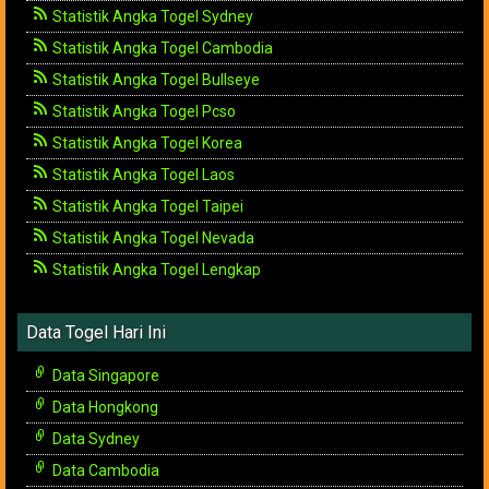
Statistik Angka Togel Sydney
Statistik Angka Togel Cambodia
Statistik Angka Togel Bullseye
Statistik Angka Togel Pcso
Statistik Angka Togel Korea
Statistik Angka Togel Laos
Statistik Angka Togel Taipei
Statistik Angka Togel Nevada
Statistik Angka Togel Lengkap
Data Togel Hari Ini
Data Singapore
Data Hongkong
Data Sydney
Data Cambodia