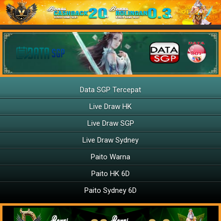
Data SGP Tercepat
Live Draw HK
Live Draw SGP
Live Draw Sydney
Paito Warna
Paito HK 6D
Paito Sydney 6D