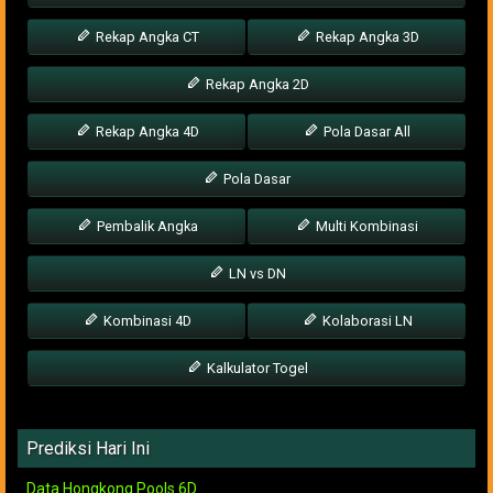
Rekap Angka CT
Rekap Angka 3D
Rekap Angka 2D
Rekap Angka 4D
Pola Dasar All
Pola Dasar
Pembalik Angka
Multi Kombinasi
LN vs DN
Kombinasi 4D
Kolaborasi LN
Kalkulator Togel
Prediksi Hari Ini
Data Hongkong Pools 6D