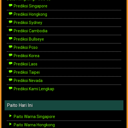
Prediksi Singapore
Prediksi Hongkong
Prediksi Sydney
Prediksi Cambodia
Prediksi Bullseye
Prediksi Pcso
Prediksi Korea
Prediksi Laos
Prediksi Taipei
Prediksi Nevada
Prediksi Kami Lengkap
Paito Hari Ini
Paito Warna Singapore
Paito Warna Hongkong