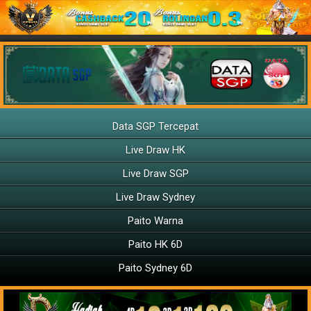
Data SGP Tercepat
Live Draw HK
Live Draw SGP
Live Draw Sydney
Paito Warna
Paito HK 6D
Paito Sydney 6D