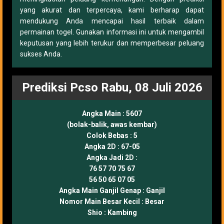
yang akurat dan terpercaya, kami berharap dapat
mendukung Anda mencapai hasil terbaik dalam
permainan togel. Gunakan informasi ini untuk mengambil
keputusan yang lebih terukur dan memperbesar peluang
sukses Anda.
Prediksi Pcso Rabu, 08 Juli 2026
Angka Main :
5607
(bolak-balik, awas kembar)
Colok Bebas :
5
Angka 2D :
67-05
Angka Jadi 2D :
76 57 70 75 67
56 50 65 07 05
Angka Main Ganjil Genap :
Ganjil
Nomor Main Besar Kecil :
Besar
Shio :
Kambing