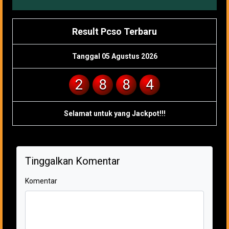
Result Pcso Terbaru
Tanggal 05 Agustus 2026
2
8
8
4
Selamat untuk yang Jackpot!!!
Tinggalkan Komentar
Komentar