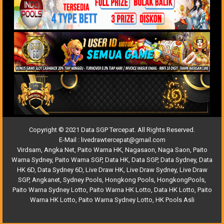
Copyright © 2021 Data SGP Tercepat. All Rights Reserved.
E-Mail :
livedrawtercepat@gmail.com
Virdsam
,
Angka Net
,
Paito Warna HK
,
Nagasaon
,
Naga Saon
,
Paito
Warna Sydney
,
Paito Warna SGP
,
Data HK
,
Data SGP
,
Data Sydney
,
Data
HK 6D
,
Data Sydney 6D
,
Live Draw HK
,
Live Draw Sydney
,
Live Draw
SGP
,
Angkanet
,
Sydney Pools
,
Hongkong Pools
,
HongkongPools
,
Paito Warna Sydney Lotto
,
Paito Warna HK Lotto
,
Data HK Lotto
,
Paito
Warna HK Lotto
,
Paito Warna Sydney Lotto
,
HK Pools Asli