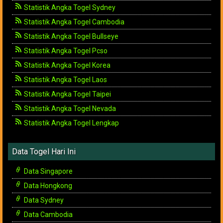
Statistik Angka Togel Sydney
Statistik Angka Togel Cambodia
Statistik Angka Togel Bullseye
Statistik Angka Togel Pcso
Statistik Angka Togel Korea
Statistik Angka Togel Laos
Statistik Angka Togel Taipei
Statistik Angka Togel Nevada
Statistik Angka Togel Lengkap
Data Togel Hari Ini
Data Singapore
Data Hongkong
Data Sydney
Data Cambodia