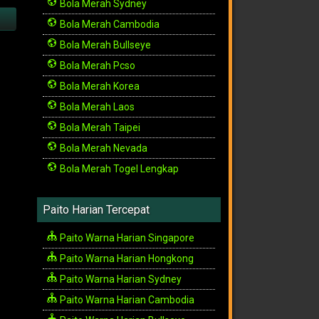
Bola Merah Sydney
Bola Merah Cambodia
Bola Merah Bullseye
Bola Merah Pcso
Bola Merah Korea
Bola Merah Laos
Bola Merah Taipei
Bola Merah Nevada
Bola Merah Togel Lengkap
Paito Harian Tercepat
Paito Warna Harian Singapore
Paito Warna Harian Hongkong
Paito Warna Harian Sydney
Paito Warna Harian Cambodia