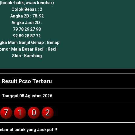
(bolak-balik, awas kembar)
Colok Bebas :
2
Angka 2D :
78-92
Angka Jadi 2D :
79 78 29 27 98
92 89 28 87 72
gka Main Ganjil Genap :
Genap
omor Main Besar Kecil :
Kecil
Shio :
Kambing
Result Pcso Terbaru
Tanggal 08 Agustus 2026
7
1
0
2
elamat untuk yang Jackpot!!!