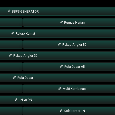
BBFS GENERATOR
Rumus Harian
Rekap Kumat
Rekap Angka 3D
Rekap Angka 2D
Pola Dasar All
Pola Dasar
Multi Kombinasi
LN vs DN
Kolaborasi LN