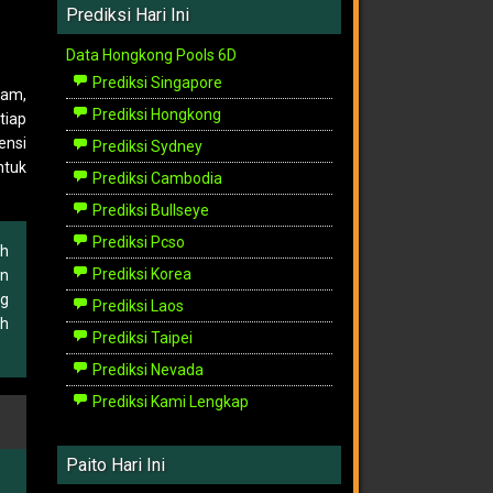
Prediksi Hari Ini
Data Hongkong Pools 6D
Prediksi Singapore
lam,
Prediksi Hongkong
tiap
ensi
Prediksi Sydney
ntuk
Prediksi Cambodia
Prediksi Bullseye
Prediksi Pcso
ah
Prediksi Korea
an
ng
Prediksi Laos
ih
Prediksi Taipei
Prediksi Nevada
Prediksi Kami Lengkap
Paito Hari Ini