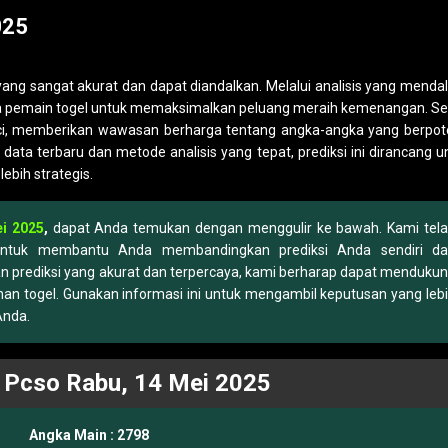
025
yang sangat akurat dan dapat diandalkan. Melalui analisis yang menda
para pemain togel untuk memaksimalkan peluang meraih kemenangan. Se
nci, memberikan wawasan berharga tentang angka-angka yang berpot
ata terbaru dan metode analisis yang tepat, prediksi ini dirancang u
bih strategis.
ei 2025
,
dapat Anda temukan dengan menggulir ke bawah. Kami tel
 untuk membantu Anda membandingkan prediksi Anda sendiri d
prediksi yang akurat dan terpercaya, kami berharap dapat menduku
an togel. Gunakan informasi ini untuk mengambil keputusan yang leb
Anda.
i Pcso Rabu, 14 Mei 2025
Angka Main :
2798