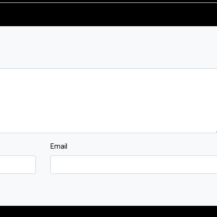
Email