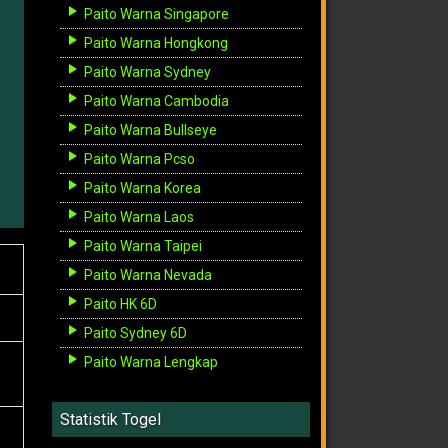
Paito Warna Singapore
Paito Warna Hongkong
Paito Warna Sydney
Paito Warna Cambodia
Paito Warna Bullseye
Paito Warna Pcso
Paito Warna Korea
Paito Warna Laos
Paito Warna Taipei
Paito Warna Nevada
Paito HK 6D
Paito Sydney 6D
Paito Warna Lengkap
Statistik Togel