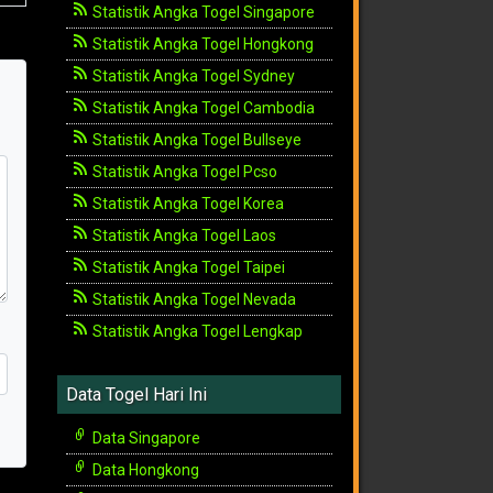
Statistik Angka Togel Singapore
Statistik Angka Togel Hongkong
Statistik Angka Togel Sydney
Statistik Angka Togel Cambodia
Statistik Angka Togel Bullseye
Statistik Angka Togel Pcso
Statistik Angka Togel Korea
Statistik Angka Togel Laos
Statistik Angka Togel Taipei
Statistik Angka Togel Nevada
Statistik Angka Togel Lengkap
Data Togel Hari Ini
Data Singapore
Data Hongkong