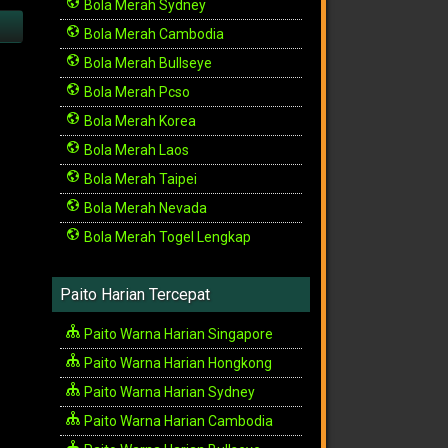
Bola Merah Sydney
Bola Merah Cambodia
Bola Merah Bullseye
Bola Merah Pcso
Bola Merah Korea
Bola Merah Laos
Bola Merah Taipei
Bola Merah Nevada
Bola Merah Togel Lengkap
Paito Harian Tercepat
Paito Warna Harian Singapore
Paito Warna Harian Hongkong
Paito Warna Harian Sydney
Paito Warna Harian Cambodia