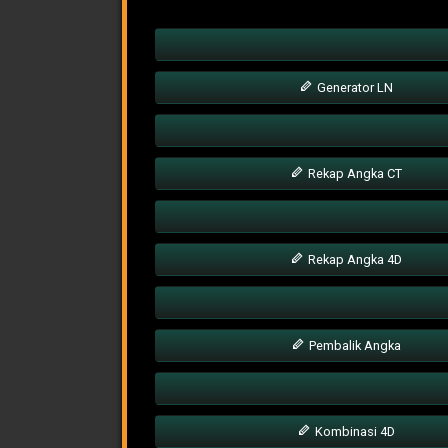
Generator LN
Rekap Angka CT
Rekap Angka 4D
Pembalik Angka
Kombinasi 4D