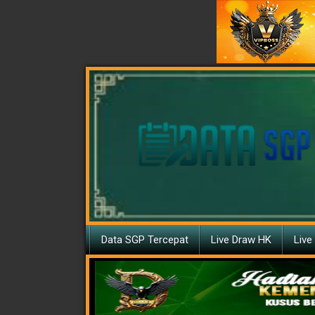
Data SGP Tercepat
Live Draw HK
Live