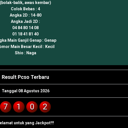
(bolak-balik, awas kembar)
Colok Bebas :
4
Angka 2D :
14-80
Angka Jadi 2D :
04 84 80 14 08
01 18 41 81 40
gka Main Ganjil Genap :
Genap
omor Main Besar Kecil :
Kecil
Shio :
Naga
Result Pcso Terbaru
Tanggal 08 Agustus 2026
7
1
0
2
elamat untuk yang Jackpot!!!