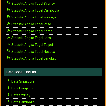
Statistik Angka Togel Sydney
Statistik Angka Togel Cambodia
Statistik Angka Togel Bullseye
Statistik Angka Togel Pcso
Statistik Angka Togel Korea
Statistik Angka Togel Laos
Statistik Angka Togel Taipei
Statistik Angka Togel Nevada
Statistik Angka Togel Lengkap
Data Togel Hari Ini
Data Singapore
Data Hongkong
Data Sydney
Data Cambodia