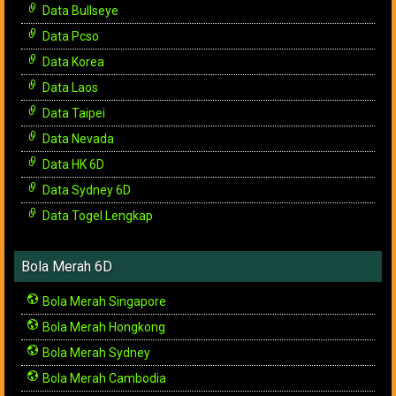
Data Bullseye
Data Pcso
Data Korea
Data Laos
Data Taipei
Data Nevada
Data HK 6D
Data Sydney 6D
Data Togel Lengkap
Bola Merah 6D
Bola Merah Singapore
Bola Merah Hongkong
Bola Merah Sydney
Bola Merah Cambodia