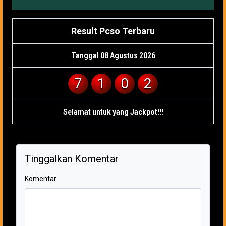
Result Pcso Terbaru
Tanggal 08 Agustus 2026
7
1
0
2
Selamat untuk yang Jackpot!!!
Tinggalkan Komentar
Komentar