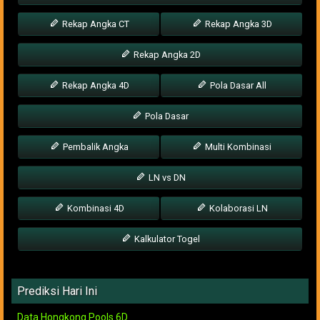
Rekap Angka CT
Rekap Angka 3D
Rekap Angka 2D
Rekap Angka 4D
Pola Dasar All
Pola Dasar
Pembalik Angka
Multi Kombinasi
LN vs DN
Kombinasi 4D
Kolaborasi LN
Kalkulator Togel
Prediksi Hari Ini
Data Hongkong Pools 6D