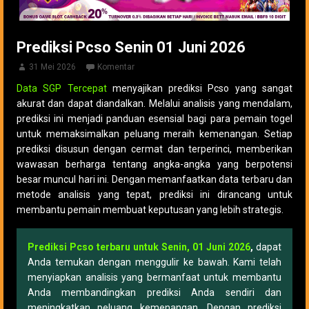
Prediksi Pcso Senin 01 Juni 2026
31 Mei 2026
Komentar
Data SGP Tercepat
menyajikan prediksi Pcso yang sangat
akurat dan dapat diandalkan. Melalui analisis yang mendalam,
prediksi ini menjadi panduan esensial bagi para pemain togel
untuk memaksimalkan peluang meraih kemenangan. Setiap
prediksi disusun dengan cermat dan terperinci, memberikan
wawasan berharga tentang angka-angka yang berpotensi
besar muncul hari ini. Dengan memanfaatkan data terbaru dan
metode analisis yang tepat, prediksi ini dirancang untuk
membantu pemain membuat keputusan yang lebih strategis.
Prediksi Pcso terbaru untuk Senin, 01 Juni 2026
,
dapat
Anda temukan dengan menggulir ke bawah. Kami telah
menyiapkan analisis yang bermanfaat untuk membantu
Anda membandingkan prediksi Anda sendiri dan
meningkatkan peluang kemenangan. Dengan prediksi