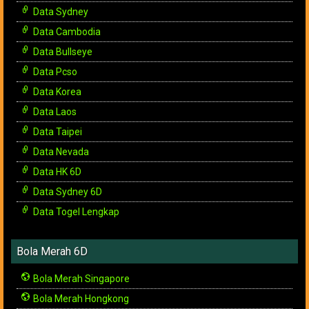
Data Sydney
Data Cambodia
Data Bullseye
Data Pcso
Data Korea
Data Laos
Data Taipei
Data Nevada
Data HK 6D
Data Sydney 6D
Data Togel Lengkap
Bola Merah 6D
Bola Merah Singapore
Bola Merah Hongkong