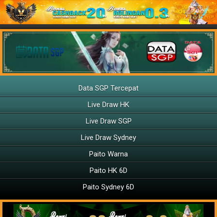
Data SGP Tercepat
Live Draw HK
Live Draw SGP
Live Draw Sydney
Paito Warna
Paito HK 6D
Paito Sydney 6D