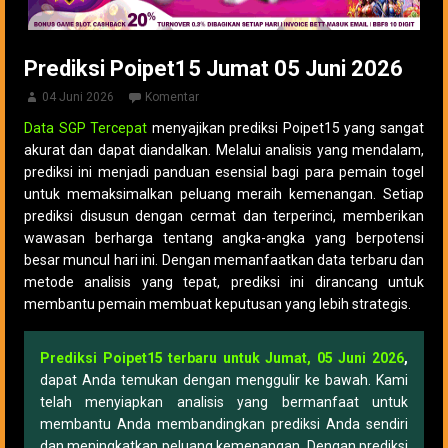
Prediksi Poipet15 Jumat 05 Juni 2026
04 Juni 2026
Komentar
Data SGP Tercepat
menyajikan prediksi Poipet15 yang sangat
akurat dan dapat diandalkan. Melalui analisis yang mendalam,
prediksi ini menjadi panduan esensial bagi para pemain togel
untuk memaksimalkan peluang meraih kemenangan. Setiap
prediksi disusun dengan cermat dan terperinci, memberikan
wawasan berharga tentang angka-angka yang berpotensi
besar muncul hari ini. Dengan memanfaatkan data terbaru dan
metode analisis yang tepat, prediksi ini dirancang untuk
membantu pemain membuat keputusan yang lebih strategis.
Prediksi Poipet15 terbaru untuk Jumat, 05 Juni 2026
,
dapat Anda temukan dengan menggulir ke bawah. Kami
telah menyiapkan analisis yang bermanfaat untuk
membantu Anda membandingkan prediksi Anda sendiri
dan meningkatkan peluang kemenangan. Dengan prediksi