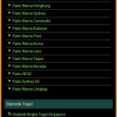
Paito Warna Hongkong
Paito Warna Sydney
Paito Warna Cambodia
Paito Warna Bullseye
Paito Warna Pcso
Paito Warna Korea
Paito Warna Laos
Paito Warna Taipei
Paito Warna Nevada
Paito HK 6D
Paito Sydney 6D
Paito Warna Lengkap
Statistik Togel
Statistik Angka Togel Singapore