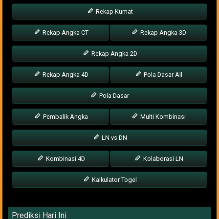
Rekap Kumat
Rekap Angka CT
Rekap Angka 3D
Rekap Angka 2D
Rekap Angka 4D
Pola Dasar All
Pola Dasar
Pembalik Angka
Multi Kombinasi
LN vs DN
Kombinasi 4D
Kolaborasi LN
Kalkulator Togel
Prediksi Hari Ini