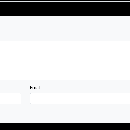
Email