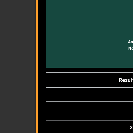
An
No
Resul
S