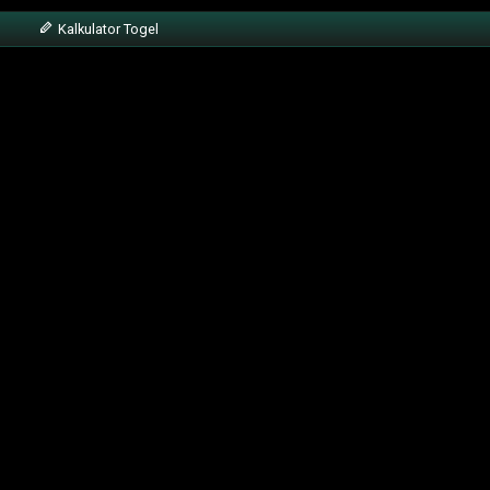
Kalkulator Togel