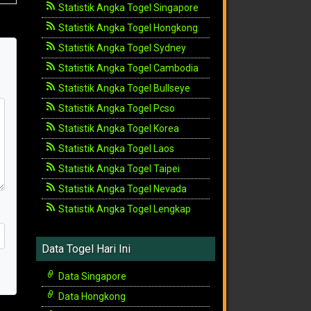
Statistik Angka Togel Singapore
Statistik Angka Togel Hongkong
Statistik Angka Togel Sydney
Statistik Angka Togel Cambodia
Statistik Angka Togel Bullseye
Statistik Angka Togel Pcso
Statistik Angka Togel Korea
Statistik Angka Togel Laos
Statistik Angka Togel Taipei
Statistik Angka Togel Nevada
Statistik Angka Togel Lengkap
Data Togel Hari Ini
Data Singapore
Data Hongkong