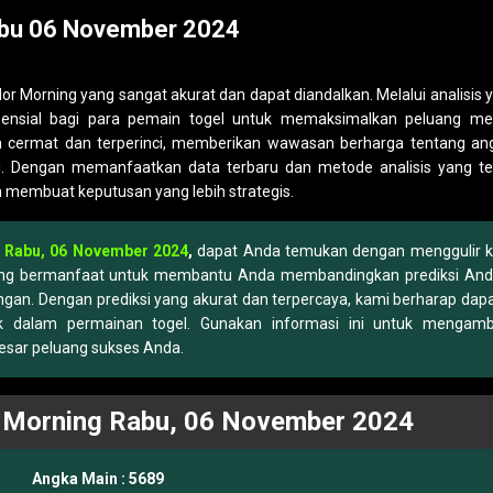
Rabu 06 November 2024
or Morning yang sangat akurat dan dapat diandalkan. Melalui analisis 
sensial bagi para pemain togel untuk memaksimalkan peluang me
n cermat dan terperinci, memberikan wawasan berharga tentang an
ni. Dengan memanfaatkan data terbaru dan metode analisis yang te
 membuat keputusan yang lebih strategis.
k Rabu, 06 November 2024
,
dapat Anda temukan dengan menggulir 
yang bermanfaat untuk membantu Anda membandingkan prediksi An
gan. Dengan prediksi yang akurat dan terpercaya, kami berharap dap
 dalam permainan togel. Gunakan informasi ini untuk mengamb
esar peluang sukses Anda.
r Morning Rabu, 06 November 2024
Angka Main :
5689