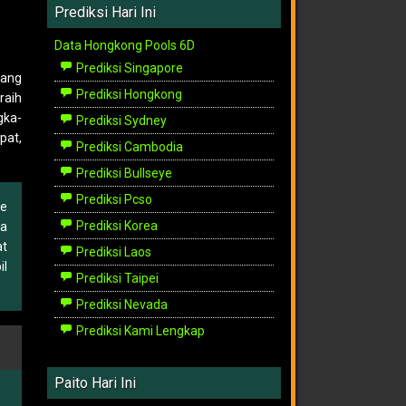
Prediksi Hari Ini
Data Hongkong Pools 6D
Prediksi Singapore
yang
Prediksi Hongkong
raih
gka-
Prediksi Sydney
pat,
Prediksi Cambodia
Prediksi Bullseye
Prediksi Pcso
ke
Prediksi Korea
da
at
Prediksi Laos
il
Prediksi Taipei
Prediksi Nevada
Prediksi Kami Lengkap
Paito Hari Ini