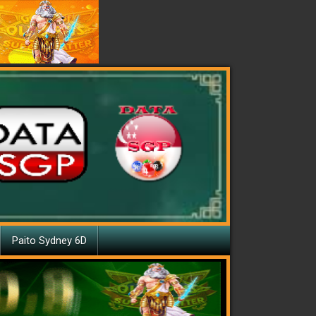
Paito Sydney 6D