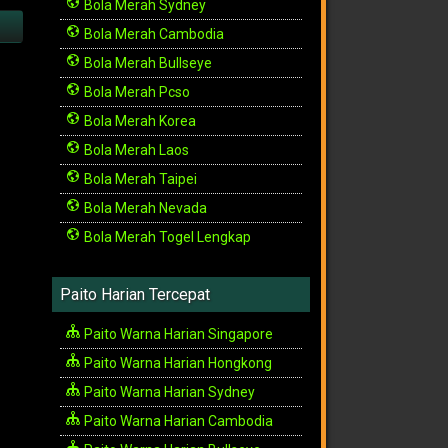
Bola Merah Sydney
Bola Merah Cambodia
Bola Merah Bullseye
Bola Merah Pcso
Bola Merah Korea
Bola Merah Laos
Bola Merah Taipei
Bola Merah Nevada
Bola Merah Togel Lengkap
Paito Harian Tercepat
Paito Warna Harian Singapore
Paito Warna Harian Hongkong
Paito Warna Harian Sydney
Paito Warna Harian Cambodia