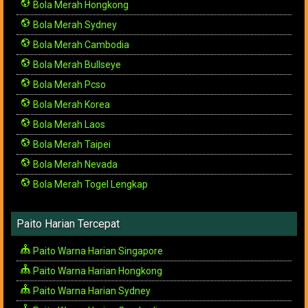
Bola Merah Hongkong
Bola Merah Sydney
Bola Merah Cambodia
Bola Merah Bullseye
Bola Merah Pcso
Bola Merah Korea
Bola Merah Laos
Bola Merah Taipei
Bola Merah Nevada
Bola Merah Togel Lengkap
Paito Harian Tercepat
Paito Warna Harian Singapore
Paito Warna Harian Hongkong
Paito Warna Harian Sydney