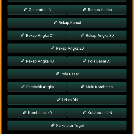
Generator LN
Rumus Harian
Rekap Kumat
Rekap Angka CT
Rekap Angka 3D
Rekap Angka 2D
Rekap Angka 4D
Pola Dasar All
Pola Dasar
Pembalik Angka
Multi Kombinasi
LN vs DN
Kombinasi 4D
Kolaborasi LN
Kalkulator Togel