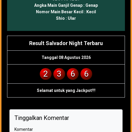
Angka Main Ganjil Genap :
Genap
Nomor Main Besar Kecil :
Kecil
Shio :
Ular
Result Salvador Night Terbaru
Tanggal 08 Agustus 2026
2
3
6
6
Selamat untuk yang Jackpot!!!
Tinggalkan Komentar
Komentar