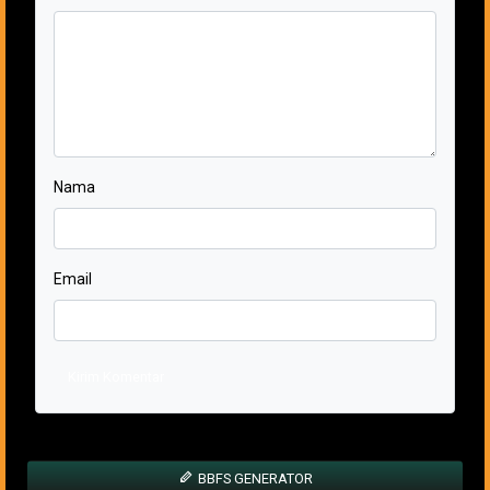
Nama
Email
Kirim Komentar
BBFS GENERATOR