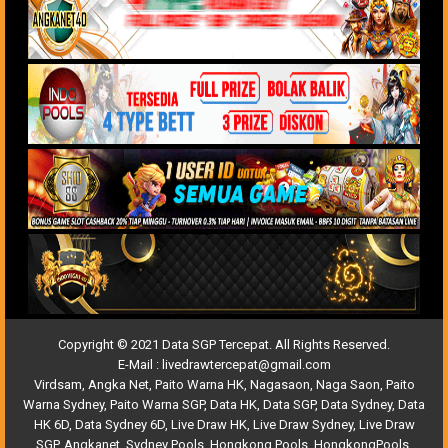
Copyright © 2021 Data SGP Tercepat. All Rights Reserved.
E-Mail :
livedrawtercepat@gmail.com
Virdsam
,
Angka Net
,
Paito Warna HK
,
Nagasaon
,
Naga Saon
,
Paito
Warna Sydney
,
Paito Warna SGP
,
Data HK
,
Data SGP
,
Data Sydney
,
Data
HK 6D
,
Data Sydney 6D
,
Live Draw HK
,
Live Draw Sydney
,
Live Draw
SGP
,
Angkanet
,
Sydney Pools
,
Hongkong Pools
,
HongkongPools
,