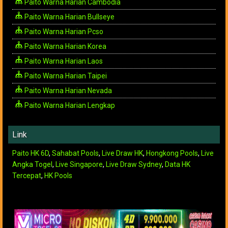
Paito Warna Harian Cambodia
Paito Warna Harian Bullseye
Paito Warna Harian Pcso
Paito Warna Harian Korea
Paito Warna Harian Laos
Paito Warna Harian Taipei
Paito Warna Harian Nevada
Paito Warna Harian Lengkap
Link
Paito HK 6D
,
Sahabat Pools
,
Live Draw HK
,
Hongkong Pools
,
Live
Angka Togel
,
Live Singapore
,
Live Draw Sydney
,
Data HK
Tercepat
,
HK Pools