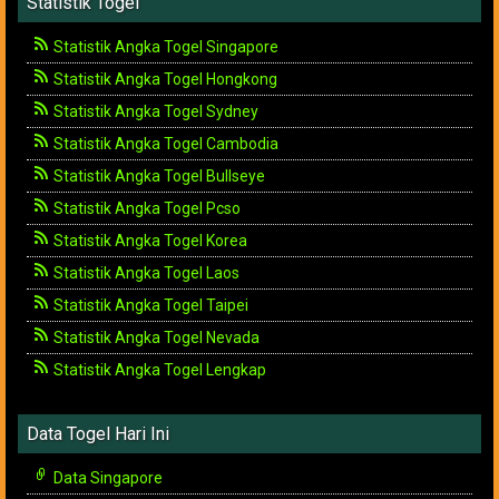
Statistik Togel
Statistik Angka Togel Singapore
Statistik Angka Togel Hongkong
Statistik Angka Togel Sydney
Statistik Angka Togel Cambodia
Statistik Angka Togel Bullseye
Statistik Angka Togel Pcso
Statistik Angka Togel Korea
Statistik Angka Togel Laos
Statistik Angka Togel Taipei
Statistik Angka Togel Nevada
Statistik Angka Togel Lengkap
Data Togel Hari Ini
Data Singapore