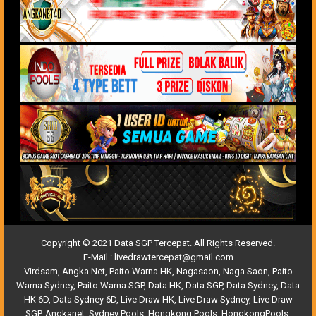
Copyright © 2021 Data SGP Tercepat. All Rights Reserved.
E-Mail :
livedrawtercepat@gmail.com
Virdsam
,
Angka Net
,
Paito Warna HK
,
Nagasaon
,
Naga Saon
,
Paito
Warna Sydney
,
Paito Warna SGP
,
Data HK
,
Data SGP
,
Data Sydney
,
Data
HK 6D
,
Data Sydney 6D
,
Live Draw HK
,
Live Draw Sydney
,
Live Draw
SGP
,
Angkanet
,
Sydney Pools
,
Hongkong Pools
,
HongkongPools
,