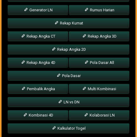
Generator LN
Rumus Harian
Rekap Kumat
Rekap Angka CT
Rekap Angka 3D
Rekap Angka 2D
Rekap Angka 4D
Pola Dasar All
Pola Dasar
Pembalik Angka
Multi Kombinasi
LN vs DN
Kombinasi 4D
Kolaborasi LN
Kalkulator Togel