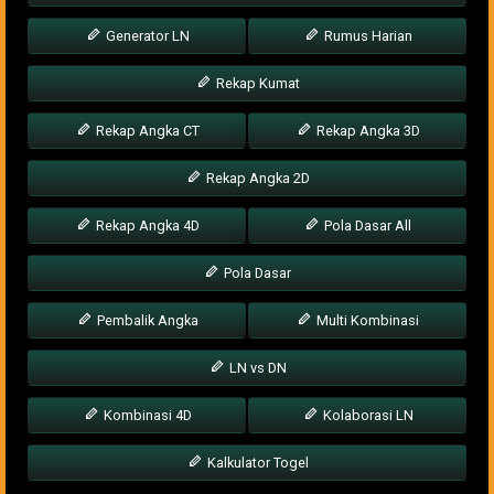
Generator LN
Rumus Harian
Rekap Kumat
Rekap Angka CT
Rekap Angka 3D
Rekap Angka 2D
Rekap Angka 4D
Pola Dasar All
Pola Dasar
Pembalik Angka
Multi Kombinasi
LN vs DN
Kombinasi 4D
Kolaborasi LN
Kalkulator Togel