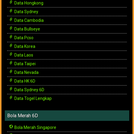
Data Hongkong
Data Sydney
Data Cambodia
Data Bullseye
Data Pcso
Data Korea
Data Laos
Data Taipei
Data Nevada
Data HK 6D
Data Sydney 6D
Data Togel Lengkap
Bola Merah 6D
Bola Merah Singapore