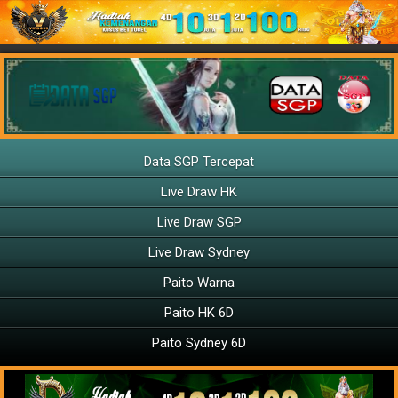
Data SGP Tercepat
Live Draw HK
Live Draw SGP
Live Draw Sydney
Paito Warna
Paito HK 6D
Paito Sydney 6D