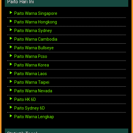
Paito Hari Ini
Paito Warna Singapore
Paito Warna Hongkong
Paito Warna Sydney
Paito Warna Cambodia
Paito Warna Bullseye
Paito Warna Pcso
Paito Warna Korea
Paito Warna Laos
Paito Warna Taipei
Paito Warna Nevada
Paito HK 6D
Paito Sydney 6D
Paito Warna Lengkap