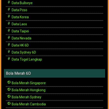
Data Bullseye
Data Pcso
Data Korea
Data Laos
Data Taipei
Data Nevada
Data HK 6D
Data Sydney 6D
Data Togel Lengkap
Bola Merah 6D
Bola Merah Singapore
Bola Merah Hongkong
Bola Merah Sydney
Bola Merah Cambodia