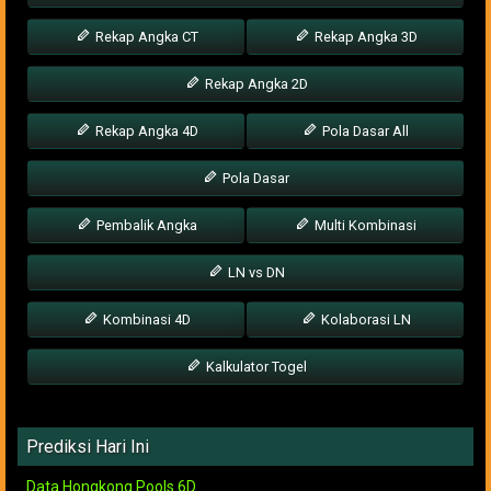
Rekap Angka CT
Rekap Angka 3D
Rekap Angka 2D
Rekap Angka 4D
Pola Dasar All
Pola Dasar
Pembalik Angka
Multi Kombinasi
LN vs DN
Kombinasi 4D
Kolaborasi LN
Kalkulator Togel
Prediksi Hari Ini
Data Hongkong Pools 6D