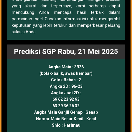
yang akurat dan terpercaya, kami berharap dapat
mendukung Anda mencapai hasil terbaik dalam
permainan togel. Gunakan informasi ini untuk mengambil
keputusan yang lebih terukur dan memperbesar peluang
sukses Anda.
Prediksi SGP Rabu, 21 Mei 2025
Angka Main :
3926
(bolak-balik, awas kembar)
Colok Bebas :
2
Angka 2D :
96-23
Angka Jadi 2D :
69 62 23 92 93
63 29 36 26 32
Angka Main Ganjil Genap :
Genap
Nomor Main Besar Kecil :
Kecil
Shio :
Harimau