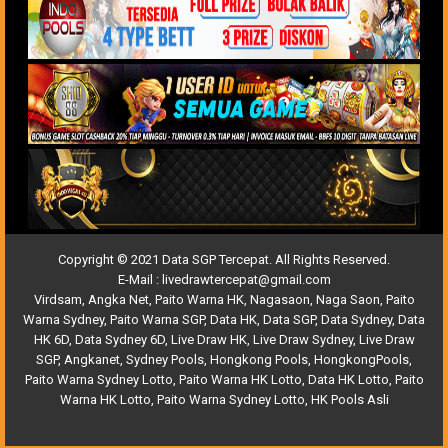
Copyright © 2021 Data SGP Tercepat. All Rights Reserved.
E-Mail :
livedrawtercepat@gmail.com
Virdsam
,
Angka Net
,
Paito Warna HK
,
Nagasaon
,
Naga Saon
,
Paito
Warna Sydney
,
Paito Warna SGP
,
Data HK
,
Data SGP
,
Data Sydney
,
Data
HK 6D
,
Data Sydney 6D
,
Live Draw HK
,
Live Draw Sydney
,
Live Draw
SGP
,
Angkanet
,
Sydney Pools
,
Hongkong Pools
,
HongkongPools
,
Paito Warna Sydney Lotto
,
Paito Warna HK Lotto
,
Data HK Lotto
,
Paito
Warna HK Lotto
,
Paito Warna Sydney Lotto
,
HK Pools Asli