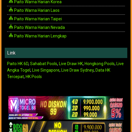
Paito Warna Harian Korea
Paito Warna Harian Laos
Paito Warna Harian Taipei
Paito Warna Harian Nevada
Paito Warna Harian Lengkap
Link
Paito HK 6D
,
Sahabat Pools
,
Live Draw HK
,
Hongkong Pools
,
Live
Angka Togel
,
Live Singapore
,
Live Draw Sydney
,
Data HK
Tercepat
,
HK Pools