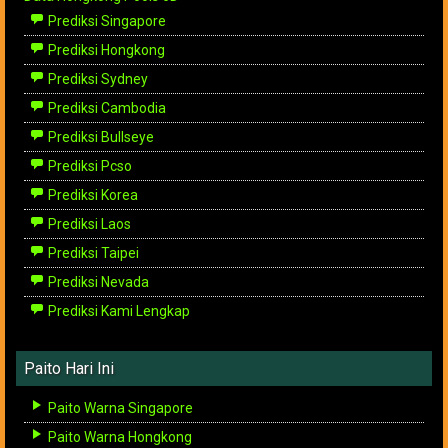
Prediksi Singapore
Prediksi Hongkong
Prediksi Sydney
Prediksi Cambodia
Prediksi Bullseye
Prediksi Pcso
Prediksi Korea
Prediksi Laos
Prediksi Taipei
Prediksi Nevada
Prediksi Kami Lengkap
Paito Hari Ini
Paito Warna Singapore
Paito Warna Hongkong