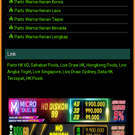
Paito Warna Harian Korea
Paito Warna Harian Laos
Paito Warna Harian Taipei
Paito Warna Harian Nevada
Paito Warna Harian Lengkap
Link
Paito HK 6D
,
Sahabat Pools
,
Live Draw HK
,
Hongkong Pools
,
Live
Angka Togel
,
Live Singapore
,
Live Draw Sydney
,
Data HK
Tercepat
,
HK Pools