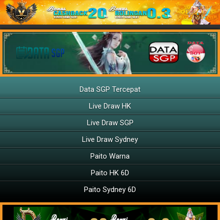
Data SGP Tercepat
Live Draw HK
Live Draw SGP
Live Draw Sydney
Paito Warna
Paito HK 6D
Paito Sydney 6D