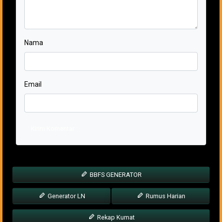
Nama
Email
Kirim Komentar
BBFS GENERATOR
Generator LN
Rumus Harian
Rekap Kumat