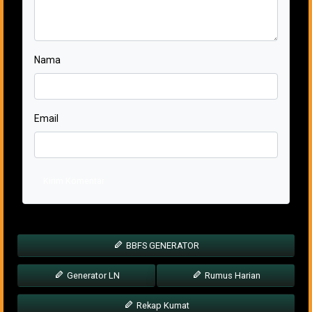
Nama
Email
Kirim Komentar
BBFS GENERATOR
Generator LN
Rumus Harian
Rekap Kumat