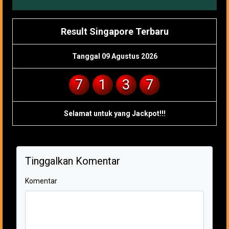
Result Singapore Terbaru
Tanggal 09 Agustus 2026
7
1
3
7
Selamat untuk yang Jackpot!!!
Tinggalkan Komentar
Komentar