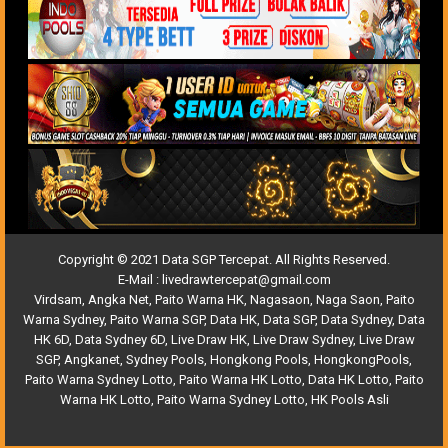
Copyright © 2021 Data SGP Tercepat. All Rights Reserved.
E-Mail :
livedrawtercepat@gmail.com
Virdsam
,
Angka Net
,
Paito Warna HK
,
Nagasaon
,
Naga Saon
,
Paito
Warna Sydney
,
Paito Warna SGP
,
Data HK
,
Data SGP
,
Data Sydney
,
Data
HK 6D
,
Data Sydney 6D
,
Live Draw HK
,
Live Draw Sydney
,
Live Draw
SGP
,
Angkanet
,
Sydney Pools
,
Hongkong Pools
,
HongkongPools
,
Paito Warna Sydney Lotto
,
Paito Warna HK Lotto
,
Data HK Lotto
,
Paito
Warna HK Lotto
,
Paito Warna Sydney Lotto
,
HK Pools Asli