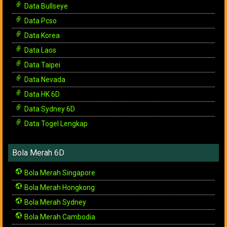
Data Bullseye
Data Pcso
Data Korea
Data Laos
Data Taipei
Data Nevada
Data HK 6D
Data Sydney 6D
Data Togel Lengkap
Bola Merah 6D
Bola Merah Singapore
Bola Merah Hongkong
Bola Merah Sydney
Bola Merah Cambodia