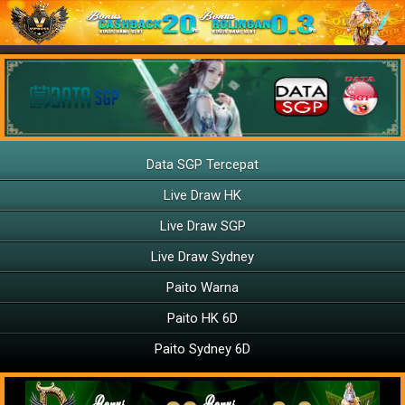
Data SGP Tercepat
Live Draw HK
Live Draw SGP
Live Draw Sydney
Paito Warna
Paito HK 6D
Paito Sydney 6D