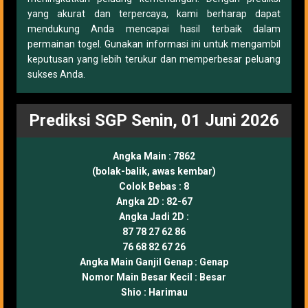
yang akurat dan terpercaya, kami berharap dapat
mendukung Anda mencapai hasil terbaik dalam
permainan togel. Gunakan informasi ini untuk mengambil
keputusan yang lebih terukur dan memperbesar peluang
sukses Anda.
Prediksi SGP Senin, 01 Juni 2026
Angka Main :
7862
(bolak-balik, awas kembar)
Colok Bebas :
8
Angka 2D :
82-67
Angka Jadi 2D :
87 78 27 62 86
76 68 82 67 26
Angka Main Ganjil Genap :
Genap
Nomor Main Besar Kecil :
Besar
Shio :
Harimau