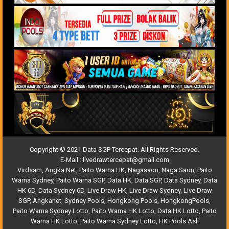
Copyright © 2021 Data SGP Tercepat. All Rights Reserved.
E-Mail :
livedrawtercepat@gmail.com
Virdsam
,
Angka Net
,
Paito Warna HK
,
Nagasaon
,
Naga Saon
,
Paito
Warna Sydney
,
Paito Warna SGP
,
Data HK
,
Data SGP
,
Data Sydney
,
Data
HK 6D
,
Data Sydney 6D
,
Live Draw HK
,
Live Draw Sydney
,
Live Draw
SGP
,
Angkanet
,
Sydney Pools
,
Hongkong Pools
,
HongkongPools
,
Paito Warna Sydney Lotto
,
Paito Warna HK Lotto
,
Data HK Lotto
,
Paito
Warna HK Lotto
,
Paito Warna Sydney Lotto
,
HK Pools Asli