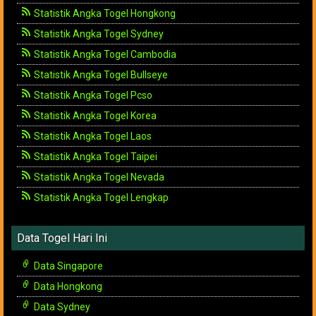
Statistik Angka Togel Hongkong
Statistik Angka Togel Sydney
Statistik Angka Togel Cambodia
Statistik Angka Togel Bullseye
Statistik Angka Togel Pcso
Statistik Angka Togel Korea
Statistik Angka Togel Laos
Statistik Angka Togel Taipei
Statistik Angka Togel Nevada
Statistik Angka Togel Lengkap
Data Togel Hari Ini
Data Singapore
Data Hongkong
Data Sydney