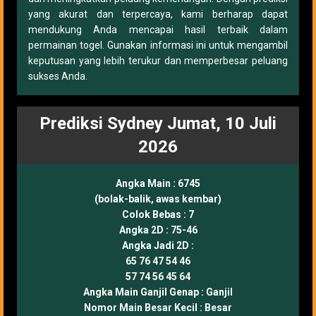
yang akurat dan terpercaya, kami berharap dapat
mendukung Anda mencapai hasil terbaik dalam
permainan togel. Gunakan informasi ini untuk mengambil
keputusan yang lebih terukur dan memperbesar peluang
sukses Anda.
Prediksi Sydney Jumat, 10 Juli
2026
Angka Main :
6745
(bolak-balik, awas kembar)
Colok Bebas :
7
Angka 2D :
75-46
Angka Jadi 2D :
65 76 47 54 46
57 74 56 45 64
Angka Main Ganjil Genap :
Ganjil
Nomor Main Besar Kecil :
Besar