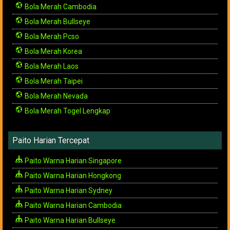
Bola Merah Cambodia
Bola Merah Bullseye
Bola Merah Pcso
Bola Merah Korea
Bola Merah Laos
Bola Merah Taipei
Bola Merah Nevada
Bola Merah Togel Lengkap
Paito Harian Tercepat
Paito Warna Harian Singapore
Paito Warna Harian Hongkong
Paito Warna Harian Sydney
Paito Warna Harian Cambodia
Paito Warna Harian Bullseye