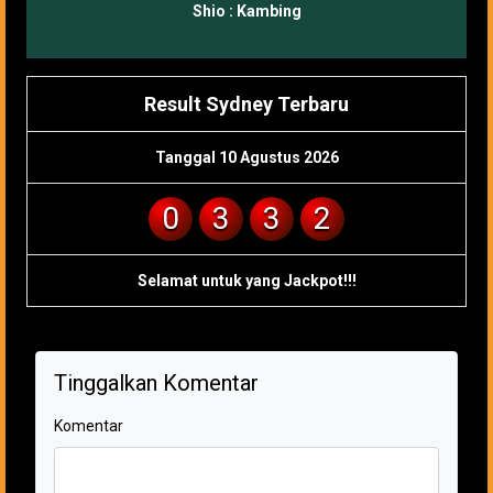
Shio :
Kambing
Result Sydney Terbaru
Tanggal 10 Agustus 2026
0
3
3
2
Selamat untuk yang Jackpot!!!
Tinggalkan Komentar
Komentar