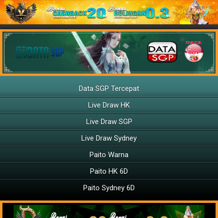
Data SGP Tercepat
Live Draw HK
Live Draw SGP
Live Draw Sydney
Paito Warna
Paito HK 6D
Paito Sydney 6D