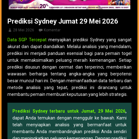
Prediksi Sydney Jumat 29 Mei 2026
28 Mei 2026
Komentar
Data SGP Tercepat
menyajikan prediksi Sydney yang sangat
akurat dan dapat diandalkan. Melalui analisis yang mendalam,
prediksi ini menjadi panduan esensial bagi para pemain togel
untuk memaksimalkan peluang meraih kemenangan. Setiap
prediksi disusun dengan cermat dan terperinci, memberikan
wawasan berharga tentang angka-angka yang berpotensi
besar muncul hari ini. Dengan memanfaatkan data terbaru dan
metode analisis yang tepat, prediksi ini dirancang untuk
membantu pemain membuat keputusan yang lebih strategis.
Prediksi Sydney terbaru untuk Jumat, 29 Mei 2026
,
dapat Anda temukan dengan menggulir ke bawah. Kami
telah menyiapkan analisis yang bermanfaat untuk
membantu Anda membandingkan prediksi Anda sendiri
dan meningkatkan peluang kemenangan. Dengan prediksi