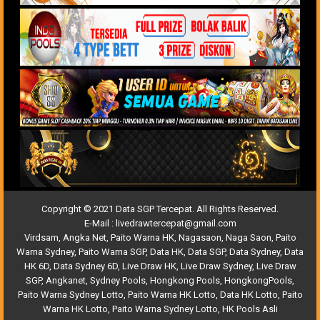
Copyright © 2021 Data SGP Tercepat. All Rights Reserved.
E-Mail :
livedrawtercepat@gmail.com
Virdsam
,
Angka Net
,
Paito Warna HK
,
Nagasaon
,
Naga Saon
,
Paito
Warna Sydney
,
Paito Warna SGP
,
Data HK
,
Data SGP
,
Data Sydney
,
Data
HK 6D
,
Data Sydney 6D
,
Live Draw HK
,
Live Draw Sydney
,
Live Draw
SGP
,
Angkanet
,
Sydney Pools
,
Hongkong Pools
,
HongkongPools
,
Paito Warna Sydney Lotto
,
Paito Warna HK Lotto
,
Data HK Lotto
,
Paito
Warna HK Lotto
,
Paito Warna Sydney Lotto
,
HK Pools Asli