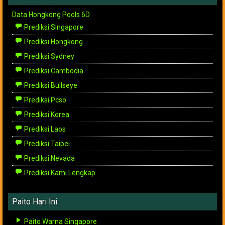
Data Hongkong Pools 6D
Prediksi Singapore
Prediksi Hongkong
Prediksi Sydney
Prediksi Cambodia
Prediksi Bullseye
Prediksi Pcso
Prediksi Korea
Prediksi Laos
Prediksi Taipei
Prediksi Nevada
Prediksi Kami Lengkap
Paito Hari Ini
Paito Warna Singapore