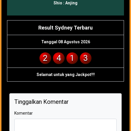
Shio :
Anjing
Result Sydney Terbaru
Tanggal 08 Agustus 2026
2
4
1
3
Selamat untuk yang Jackpot!!!
Tinggalkan Komentar
Komentar