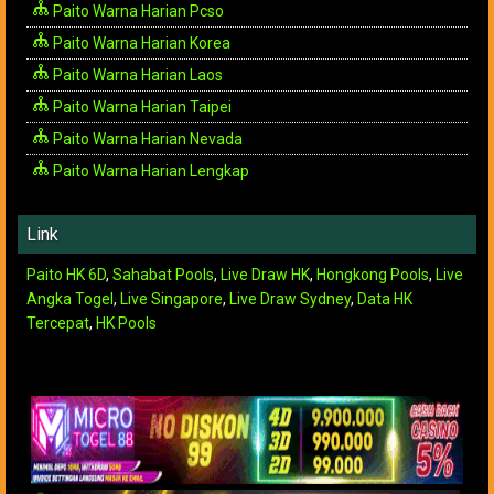
Paito Warna Harian Pcso
Paito Warna Harian Korea
Paito Warna Harian Laos
Paito Warna Harian Taipei
Paito Warna Harian Nevada
Paito Warna Harian Lengkap
Link
Paito HK 6D
,
Sahabat Pools
,
Live Draw HK
,
Hongkong Pools
,
Live
Angka Togel
,
Live Singapore
,
Live Draw Sydney
,
Data HK
Tercepat
,
HK Pools