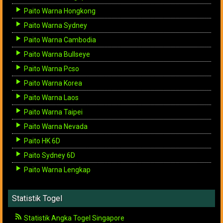
Paito Warna Hongkong
Paito Warna Sydney
Paito Warna Cambodia
Paito Warna Bullseye
Paito Warna Pcso
Paito Warna Korea
Paito Warna Laos
Paito Warna Taipei
Paito Warna Nevada
Paito HK 6D
Paito Sydney 6D
Paito Warna Lengkap
Statistik Togel
Statistik Angka Togel Singapore