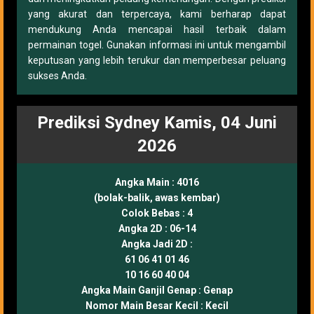
yang akurat dan terpercaya, kami berharap dapat
mendukung Anda mencapai hasil terbaik dalam
permainan togel. Gunakan informasi ini untuk mengambil
keputusan yang lebih terukur dan memperbesar peluang
sukses Anda.
Prediksi Sydney Kamis, 04 Juni
2026
Angka Main :
4016
(bolak-balik, awas kembar)
Colok Bebas :
4
Angka 2D :
06-14
Angka Jadi 2D :
61 06 41 01 46
10 16 60 40 04
Angka Main Ganjil Genap :
Genap
Nomor Main Besar Kecil :
Kecil