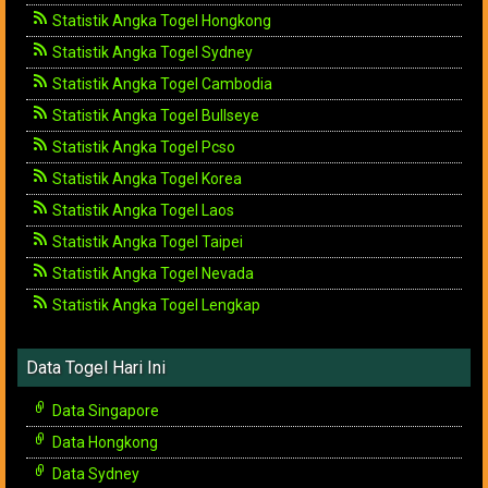
Statistik Angka Togel Hongkong
Statistik Angka Togel Sydney
Statistik Angka Togel Cambodia
Statistik Angka Togel Bullseye
Statistik Angka Togel Pcso
Statistik Angka Togel Korea
Statistik Angka Togel Laos
Statistik Angka Togel Taipei
Statistik Angka Togel Nevada
Statistik Angka Togel Lengkap
Data Togel Hari Ini
Data Singapore
Data Hongkong
Data Sydney