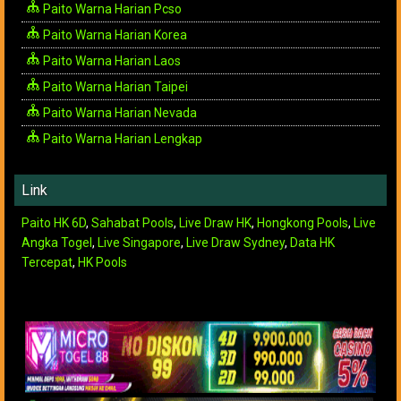
Paito Warna Harian Pcso
Paito Warna Harian Korea
Paito Warna Harian Laos
Paito Warna Harian Taipei
Paito Warna Harian Nevada
Paito Warna Harian Lengkap
Link
Paito HK 6D
,
Sahabat Pools
,
Live Draw HK
,
Hongkong Pools
,
Live
Angka Togel
,
Live Singapore
,
Live Draw Sydney
,
Data HK
Tercepat
,
HK Pools