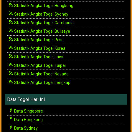
Statistik Angka Togel Hongkong
Statistik Angka Togel Sydney
Statistik Angka Togel Cambodia
Statistik Angka Togel Bullseye
Statistik Angka Togel Pcso
Statistik Angka Togel Korea
Statistik Angka Togel Laos
Statistik Angka Togel Taipei
Statistik Angka Togel Nevada
Statistik Angka Togel Lengkap
Data Togel Hari Ini
Data Singapore
Data Hongkong
Data Sydney