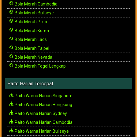
Bola Merah Cambodia
Bola Merah Bullseye
Bola Merah Pcso
Bola Merah Korea
Bola Merah Laos
Bola Merah Taipei
Bola Merah Nevada
Bola Merah Togel Lengkap
Paito Harian Tercepat
Paito Warna Harian Singapore
Paito Warna Harian Hongkong
Paito Warna Harian Sydney
Paito Warna Harian Cambodia
Paito Warna Harian Bullseye