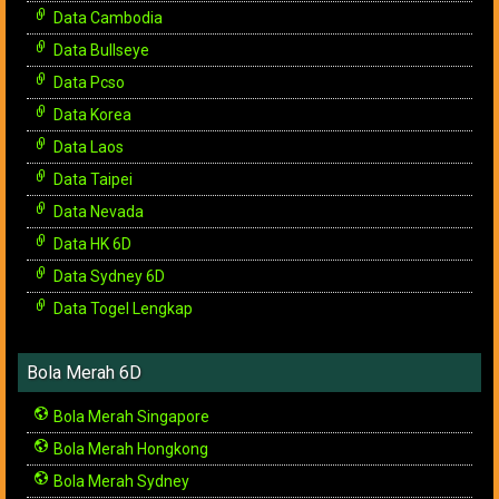
Data Cambodia
Data Bullseye
Data Pcso
Data Korea
Data Laos
Data Taipei
Data Nevada
Data HK 6D
Data Sydney 6D
Data Togel Lengkap
Bola Merah 6D
Bola Merah Singapore
Bola Merah Hongkong
Bola Merah Sydney