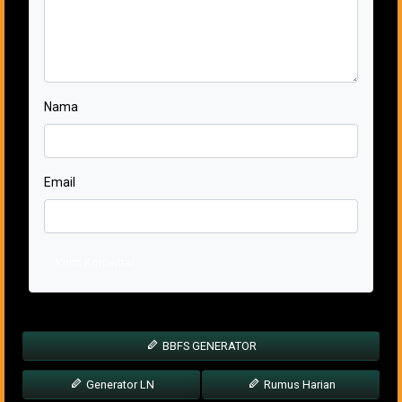
Nama
Email
Kirim Komentar
BBFS GENERATOR
Generator LN
Rumus Harian