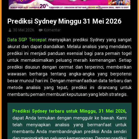
Prediksi Sydney Minggu 31 Mei 2026
30 Mei 2026
Komentar
Data SGP Tercepat
menyajikan prediksi Sydney yang sangat
akurat dan dapat diandalkan. Melalui analisis yang mendalam,
prediksi ini menjadi panduan esensial bagi para pemain togel
untuk memaksimalkan peluang meraih kemenangan. Setiap
prediksi disusun dengan cermat dan terperinci, memberikan
wawasan berharga tentang angka-angka yang berpotensi
besar muncul hari ini. Dengan memanfaatkan data terbaru dan
metode analisis yang tepat, prediksi ini dirancang untuk
membantu pemain membuat keputusan yang lebih strategis.
Prediksi Sydney terbaru untuk Minggu, 31 Mei 2026
,
dapat Anda temukan dengan menggulir ke bawah. Kami
telah menyiapkan analisis yang bermanfaat untuk
membantu Anda membandingkan prediksi Anda sendiri
dan meningkatkan peluang kemenangan. Dengan prediksi