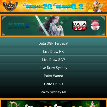
Data SGP Tercepat
Live Draw HK
Live Draw SGP
Live Draw Sydney
Paito Warna
Paito HK 6D
Paito Sydney 6D