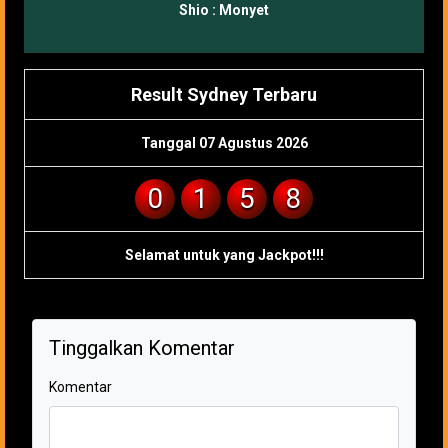
Shio :
Monyet
Result Sydney Terbaru
Tanggal 07 Agustus 2026
0
1
5
8
Selamat untuk yang Jackpot!!!
Tinggalkan Komentar
Komentar