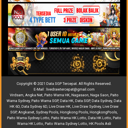
Copyright © 2021 Data SGP Tercepat. All Rights Reserved.
E-Mail :
livedrawtercepat@gmail.com
Virdsam
,
Angka Net
,
Paito Warna HK
,
Nagasaon
,
Naga Saon
,
Paito
Warna Sydney
,
Paito Warna SGP
,
Data HK
,
Data SGP
,
Data Sydney
,
Data
HK 6D
,
Data Sydney 6D
,
Live Draw HK
,
Live Draw Sydney
,
Live Draw
SGP
,
Angkanet
,
Sydney Pools
,
Hongkong Pools
,
HongkongPools
,
Paito Warna Sydney Lotto
,
Paito Warna HK Lotto
,
Data HK Lotto
,
Paito
Warna HK Lotto
,
Paito Warna Sydney Lotto
,
HK Pools Asli