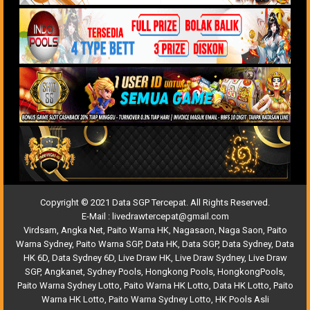
Copyright © 2021 Data SGP Tercepat. All Rights Reserved.
E-Mail :
livedrawtercepat@gmail.com
Virdsam
,
Angka Net
,
Paito Warna HK
,
Nagasaon
,
Naga Saon
,
Paito
Warna Sydney
,
Paito Warna SGP
,
Data HK
,
Data SGP
,
Data Sydney
,
Data
HK 6D
,
Data Sydney 6D
,
Live Draw HK
,
Live Draw Sydney
,
Live Draw
SGP
,
Angkanet
,
Sydney Pools
,
Hongkong Pools
,
HongkongPools
,
Paito Warna Sydney Lotto
,
Paito Warna HK Lotto
,
Data HK Lotto
,
Paito
Warna HK Lotto
,
Paito Warna Sydney Lotto
,
HK Pools Asli