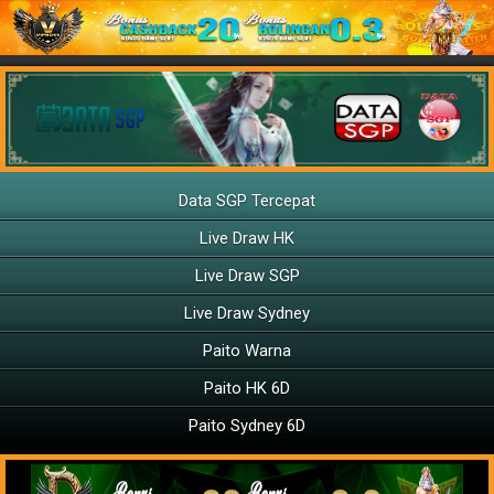
Data SGP Tercepat
Live Draw HK
Live Draw SGP
Live Draw Sydney
Paito Warna
Paito HK 6D
Paito Sydney 6D