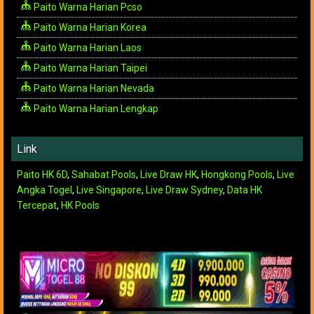
Paito Warna Harian Pcso
Paito Warna Harian Korea
Paito Warna Harian Laos
Paito Warna Harian Taipei
Paito Warna Harian Nevada
Paito Warna Harian Lengkap
Link
Paito HK 6D
,
Sahabat Pools
,
Live Draw HK
,
Hongkong Pools
,
Live
Angka Togel
,
Live Singapore
,
Live Draw Sydney
,
Data HK
Tercepat
,
HK Pools