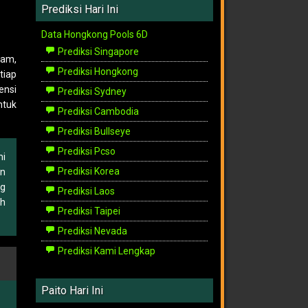
Prediksi Hari Ini
Data Hongkong Pools 6D
Prediksi Singapore
lam,
Prediksi Hongkong
tiap
ensi
Prediksi Sydney
ntuk
Prediksi Cambodia
Prediksi Bullseye
Prediksi Pcso
mi
Prediksi Korea
an
ng
Prediksi Laos
ih
Prediksi Taipei
Prediksi Nevada
Prediksi Kami Lengkap
Paito Hari Ini