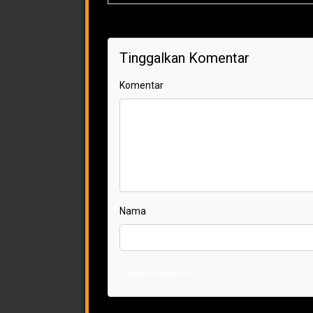
Tinggalkan Komentar
Komentar
Nama
Kirim Komentar