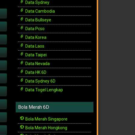
Data Sydney
Data Cambodia
Data Bullseye
Data Pcso
Data Korea
Data Laos
Data Taipei
Data Nevada
Data HK 6D
Data Sydney 6D
Data Togel Lengkap
Bola Merah 6D
Bola Merah Singapore
Bola Merah Hongkong