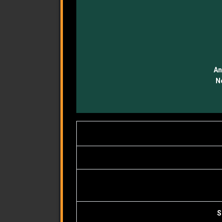
An
N
S