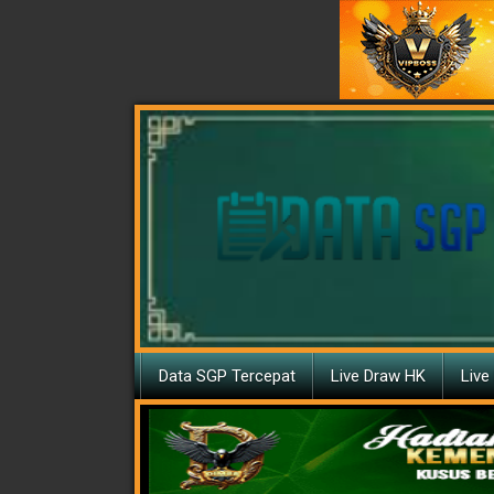
Data SGP Tercepat
Live Draw HK
Live