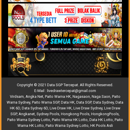
Copyright © 2021 Data SGP Tercepat. All Rights Reserved.
E-Mail :
livedrawtercepat@gmail.com
Virdsam
,
Angka Net
,
Paito Warna HK
,
Nagasaon
,
Naga Saon
,
Paito
Warna Sydney
,
Paito Warna SGP
,
Data HK
,
Data SGP
,
Data Sydney
,
Data
HK 6D
,
Data Sydney 6D
,
Live Draw HK
,
Live Draw Sydney
,
Live Draw
SGP
,
Angkanet
,
Sydney Pools
,
Hongkong Pools
,
HongkongPools
,
Paito Warna Sydney Lotto
,
Paito Warna HK Lotto
,
Data HK Lotto
,
Paito
Warna HK Lotto
,
Paito Warna Sydney Lotto
,
HK Pools Asli