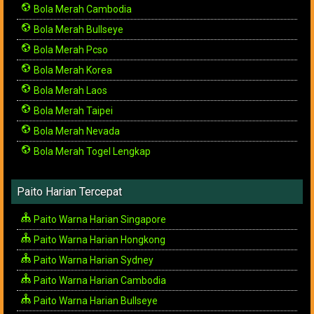
Bola Merah Cambodia
Bola Merah Bullseye
Bola Merah Pcso
Bola Merah Korea
Bola Merah Laos
Bola Merah Taipei
Bola Merah Nevada
Bola Merah Togel Lengkap
Paito Harian Tercepat
Paito Warna Harian Singapore
Paito Warna Harian Hongkong
Paito Warna Harian Sydney
Paito Warna Harian Cambodia
Paito Warna Harian Bullseye