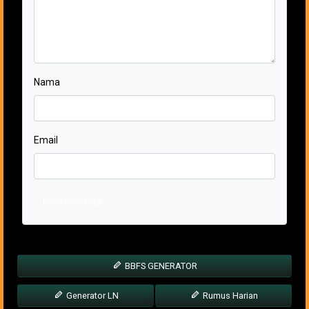
Nama
Email
Kirim Komentar
BBFS GENERATOR
Generator LN
Rumus Harian