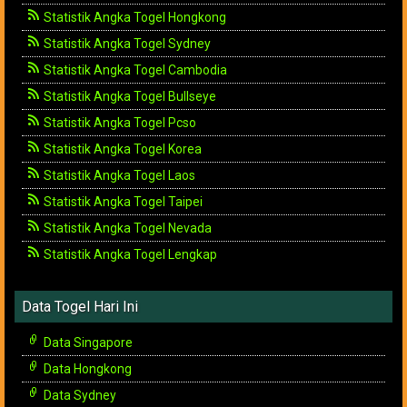
Statistik Angka Togel Hongkong
Statistik Angka Togel Sydney
Statistik Angka Togel Cambodia
Statistik Angka Togel Bullseye
Statistik Angka Togel Pcso
Statistik Angka Togel Korea
Statistik Angka Togel Laos
Statistik Angka Togel Taipei
Statistik Angka Togel Nevada
Statistik Angka Togel Lengkap
Data Togel Hari Ini
Data Singapore
Data Hongkong
Data Sydney