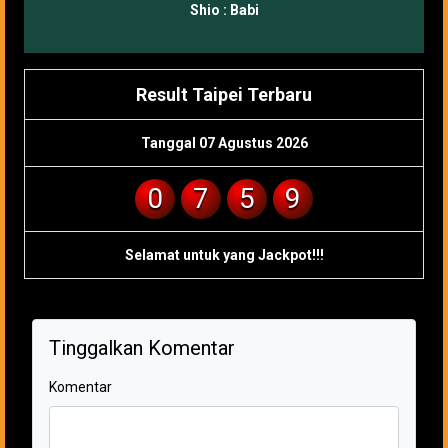
Shio :
Babi
Result Taipei Terbaru
Tanggal 07 Agustus 2026
0
7
5
9
Selamat untuk yang Jackpot!!!
Tinggalkan Komentar
Komentar