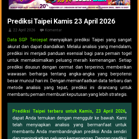
Prediksi Taipei Kamis 23 April 2026
22 April 2026
Komentar
Data SGP Tercepat
menyajikan prediksi Taipei yang sangat
akurat dan dapat diandalkan. Melalui analisis yang mendalam,
prediksi ini menjadi panduan esensial bagi para pemain togel
untuk memaksimalkan peluang meraih kemenangan. Setiap
prediksi disusun dengan cermat dan terperinci, memberikan
wawasan berharga tentang angka-angka yang berpotensi
besar muncul hari ini. Dengan memanfaatkan data terbaru dan
metode analisis yang tepat, prediksi ini dirancang untuk
membantu pemain membuat keputusan yang lebih strategis.
Prediksi Taipei terbaru untuk Kamis, 23 April 2026
,
dapat Anda temukan dengan menggulir ke bawah. Kami
telah menyiapkan analisis yang bermanfaat untuk
membantu Anda membandingkan prediksi Anda sendiri
dan meningkatkan peluang kemenangan. Dengan prediksi