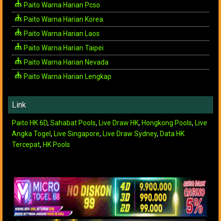
Paito Warna Harian Pcso
Paito Warna Harian Korea
Paito Warna Harian Laos
Paito Warna Harian Taipei
Paito Warna Harian Nevada
Paito Warna Harian Lengkap
Link
Paito HK 6D
,
Sahabat Pools
,
Live Draw HK
,
Hongkong Pools
,
Live
Angka Togel
,
Live Singapore
,
Live Draw Sydney
,
Data HK
Tercepat
,
HK Pools