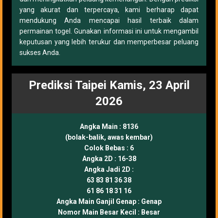
yang akurat dan terpercaya, kami berharap dapat
mendukung Anda mencapai hasil terbaik dalam
permainan togel. Gunakan informasi ini untuk mengambil
keputusan yang lebih terukur dan memperbesar peluang
sukses Anda.
Prediksi Taipei Kamis, 23 April
2026
Angka Main :
8136
(bolak-balik, awas kembar)
Colok Bebas :
6
Angka 2D :
16-38
Angka Jadi 2D :
63 83 81 36 38
61 86 18 31 16
Angka Main Ganjil Genap :
Genap
Nomor Main Besar Kecil :
Besar