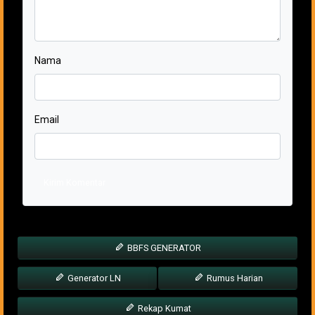
Nama
Email
Kirim Komentar
BBFS GENERATOR
Generator LN
Rumus Harian
Rekap Kumat