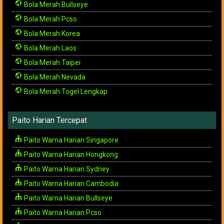
Bola Merah Bullseye
Bola Merah Pcso
Bola Merah Korea
Bola Merah Laos
Bola Merah Taipei
Bola Merah Nevada
Bola Merah Togel Lengkap
Paito Harian Tercepat
Paito Warna Harian Singapore
Paito Warna Harian Hongkong
Paito Warna Harian Sydney
Paito Warna Harian Cambodia
Paito Warna Harian Bullseye
Paito Warna Harian Pcso