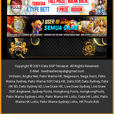
Copyright © 2021 Data SGP Tercepat. All Rights Reserved.
E-Mail :
livedrawtercepat@gmail.com
Virdsam
,
Angka Net
,
Paito Warna HK
,
Nagasaon
,
Naga Saon
,
Paito
Warna Sydney
,
Paito Warna SGP
,
Data HK
,
Data SGP
,
Data Sydney
,
Data
HK 6D
,
Data Sydney 6D
,
Live Draw HK
,
Live Draw Sydney
,
Live Draw
SGP
,
Angkanet
,
Sydney Pools
,
Hongkong Pools
,
HongkongPools
,
Paito Warna Sydney Lotto
,
Paito Warna HK Lotto
,
Data HK Lotto
,
Paito
Warna HK Lotto
,
Paito Warna Sydney Lotto
,
HK Pools Asli