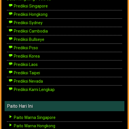
Prediksi Singapore
Prediksi Hongkong
Prediksi Sydney
Prediksi Cambodia
Prediksi Bullseye
Prediksi Pcso
Prediksi Korea
Prediksi Laos
Prediksi Taipei
Prediksi Nevada
Prediksi Kami Lengkap
Paito Hari Ini
Paito Warna Singapore
Paito Warna Hongkong