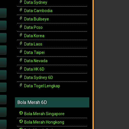
Data Sydney
Data Cambodia
Data Bullseye
Data Pcso
Data Korea
Data Laos
Data Taipei
Data Nevada
Data HK 6D
Data Sydney 6D
Data Togel Lengkap
Bola Merah 6D
Bola Merah Singapore
Bola Merah Hongkong