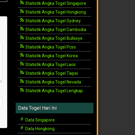
Statistik Angka Togel Singapore
Statistik Angka Togel Hongkong
Statistik Angka Togel Sydney
Statistik Angka Togel Cambodia
Statistik Angka Togel Bullseye
Statistik Angka Togel Pcso
Statistik Angka Togel Korea
Statistik Angka Togel Laos
Statistik Angka Togel Taipei
Statistik Angka Togel Nevada
Statistik Angka Togel Lengkap
Data Togel Hari Ini
Data Singapore
Data Hongkong