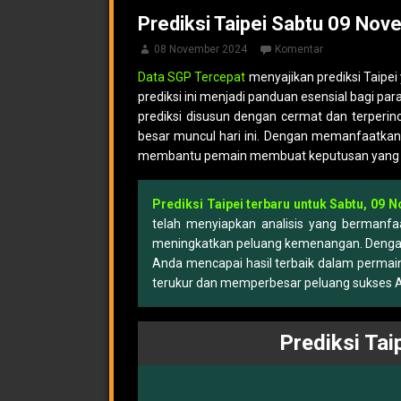
Prediksi Taipei Sabtu 09 No
08 November 2024
Komentar
Data SGP Tercepat
menyajikan prediksi Taipei
prediksi ini menjadi panduan esensial bagi 
prediksi disusun dengan cermat dan terperi
besar muncul hari ini. Dengan memanfaatkan d
membantu pemain membuat keputusan yang le
Prediksi Taipei terbaru untuk Sabtu, 09 
telah menyiapkan analisis yang bermanf
meningkatkan peluang kemenangan. Dengan 
Anda mencapai hasil terbaik dalam permain
terukur dan memperbesar peluang sukses 
Prediksi Ta