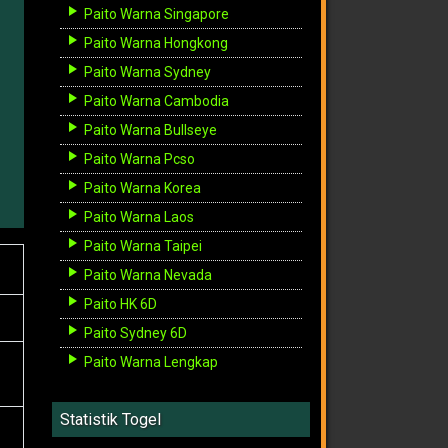
Paito Warna Singapore
Paito Warna Hongkong
Paito Warna Sydney
Paito Warna Cambodia
Paito Warna Bullseye
Paito Warna Pcso
Paito Warna Korea
Paito Warna Laos
Paito Warna Taipei
Paito Warna Nevada
Paito HK 6D
Paito Sydney 6D
Paito Warna Lengkap
Statistik Togel