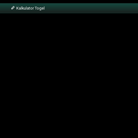
Kalkulator Togel