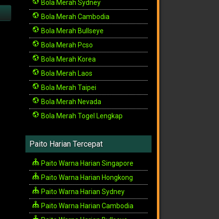
Bola Merah Sydney
Bola Merah Cambodia
Bola Merah Bullseye
Bola Merah Pcso
Bola Merah Korea
Bola Merah Laos
Bola Merah Taipei
Bola Merah Nevada
Bola Merah Togel Lengkap
Paito Harian Tercepat
Paito Warna Harian Singapore
Paito Warna Harian Hongkong
Paito Warna Harian Sydney
Paito Warna Harian Cambodia