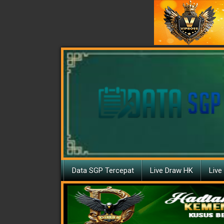
Data SGP Tercepat
Live Draw HK
Live