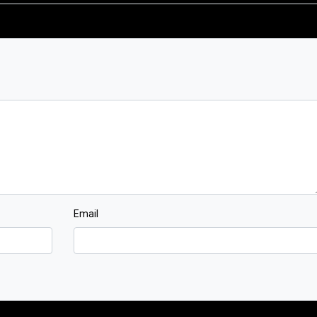
Email