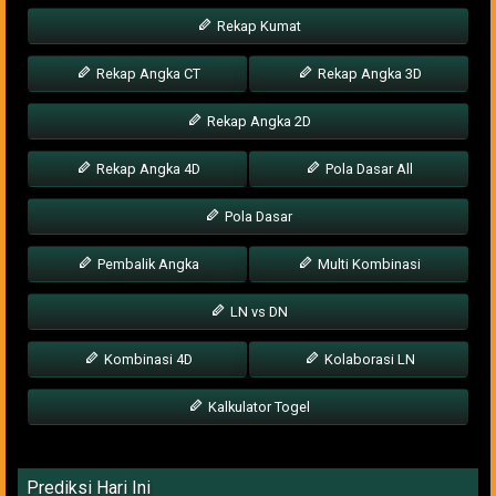
Rekap Kumat
Rekap Angka CT
Rekap Angka 3D
Rekap Angka 2D
Rekap Angka 4D
Pola Dasar All
Pola Dasar
Pembalik Angka
Multi Kombinasi
LN vs DN
Kombinasi 4D
Kolaborasi LN
Kalkulator Togel
Prediksi Hari Ini