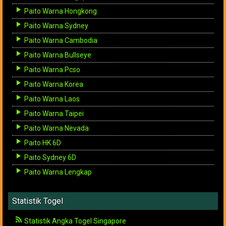
Paito Warna Hongkong
Paito Warna Sydney
Paito Warna Cambodia
Paito Warna Bullseye
Paito Warna Pcso
Paito Warna Korea
Paito Warna Laos
Paito Warna Taipei
Paito Warna Nevada
Paito HK 6D
Paito Sydney 6D
Paito Warna Lengkap
Statistik Togel
Statistik Angka Togel Singapore