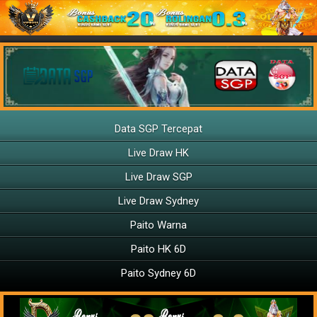
Data SGP Tercepat
Live Draw HK
Live Draw SGP
Live Draw Sydney
Paito Warna
Paito HK 6D
Paito Sydney 6D