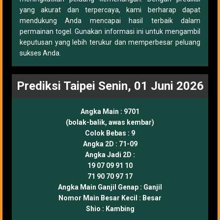
yang akurat dan terpercaya, kami berharap dapat
mendukung Anda mencapai hasil terbaik dalam
permainan togel. Gunakan informasi ini untuk mengambil
keputusan yang lebih terukur dan memperbesar peluang
sukses Anda.
Prediksi Taipei Senin, 01 Juni 2026
Angka Main :
9701
(bolak-balik, awas kembar)
Colok Bebas :
9
Angka 2D :
71-09
Angka Jadi 2D :
19 07 09 91 10
71 90 70 97 17
Angka Main Ganjil Genap :
Ganjil
Nomor Main Besar Kecil :
Besar
Shio :
Kambing