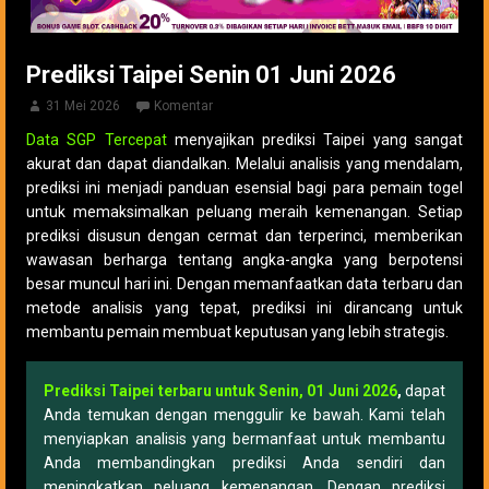
Prediksi Taipei Senin 01 Juni 2026
31 Mei 2026
Komentar
Data SGP Tercepat
menyajikan prediksi Taipei yang sangat
akurat dan dapat diandalkan. Melalui analisis yang mendalam,
prediksi ini menjadi panduan esensial bagi para pemain togel
untuk memaksimalkan peluang meraih kemenangan. Setiap
prediksi disusun dengan cermat dan terperinci, memberikan
wawasan berharga tentang angka-angka yang berpotensi
besar muncul hari ini. Dengan memanfaatkan data terbaru dan
metode analisis yang tepat, prediksi ini dirancang untuk
membantu pemain membuat keputusan yang lebih strategis.
Prediksi Taipei terbaru untuk Senin, 01 Juni 2026
,
dapat
Anda temukan dengan menggulir ke bawah. Kami telah
menyiapkan analisis yang bermanfaat untuk membantu
Anda membandingkan prediksi Anda sendiri dan
meningkatkan peluang kemenangan. Dengan prediksi