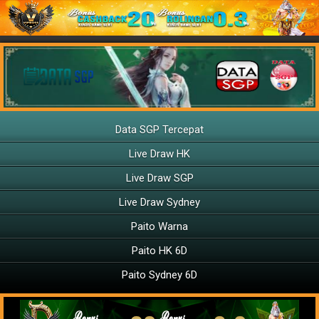
Data SGP Tercepat
Live Draw HK
Live Draw SGP
Live Draw Sydney
Paito Warna
Paito HK 6D
Paito Sydney 6D