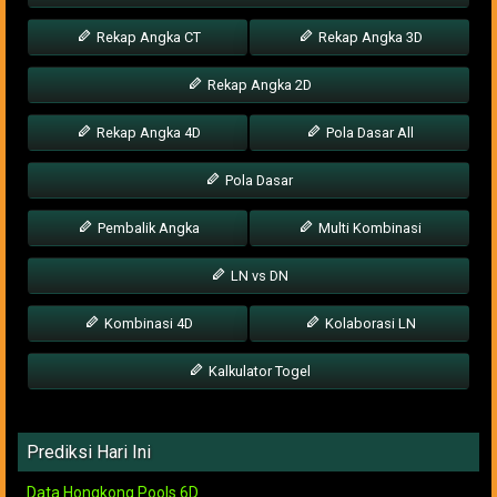
Rekap Angka CT
Rekap Angka 3D
Rekap Angka 2D
Rekap Angka 4D
Pola Dasar All
Pola Dasar
Pembalik Angka
Multi Kombinasi
LN vs DN
Kombinasi 4D
Kolaborasi LN
Kalkulator Togel
Prediksi Hari Ini
Data Hongkong Pools 6D