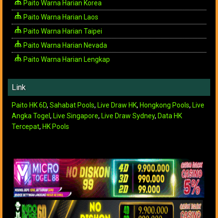
Paito Warna Harian Korea
Paito Warna Harian Laos
Paito Warna Harian Taipei
Paito Warna Harian Nevada
Paito Warna Harian Lengkap
Link
Paito HK 6D
,
Sahabat Pools
,
Live Draw HK
,
Hongkong Pools
,
Live
Angka Togel
,
Live Singapore
,
Live Draw Sydney
,
Data HK
Tercepat
,
HK Pools