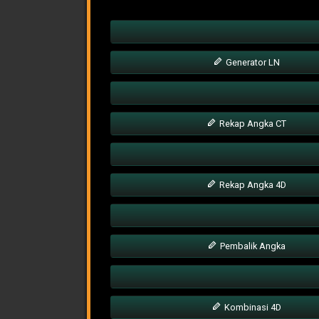
Generator LN
Rekap Angka CT
Rekap Angka 4D
Pembalik Angka
Kombinasi 4D