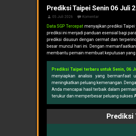
Prediksi Taipei Senin 06 Juli 
05 Juli 2026
Komentar
Data SGP Tercepat
menyajikan prediksi Taipei
prediksi ini menjadi panduan esensial bagi 
prediksi disusun dengan cermat dan terperi
besar muncul hari ini. Dengan memanfaatkan d
membantu pemain membuat keputusan yang le
Prediksi Taipei terbaru untuk Senin, 06 J
menyiapkan analisis yang bermanfaat
meningkatkan peluang kemenangan. Dengan 
Anda mencapai hasil terbaik dalam permain
terukur dan memperbesar peluang sukses 
Prediksi 