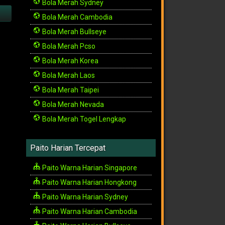
Bola Merah Sydney
Bola Merah Cambodia
Bola Merah Bullseye
Bola Merah Pcso
Bola Merah Korea
Bola Merah Laos
Bola Merah Taipei
Bola Merah Nevada
Bola Merah Togel Lengkap
Paito Harian Tercepat
Paito Warna Harian Singapore
Paito Warna Harian Hongkong
Paito Warna Harian Sydney
Paito Warna Harian Cambodia