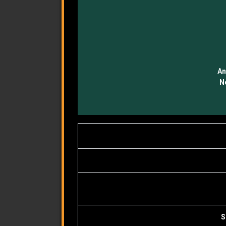
An
N
S