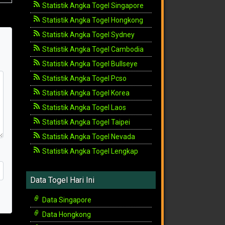
Statistik Angka Togel Singapore
Statistik Angka Togel Hongkong
Statistik Angka Togel Sydney
Statistik Angka Togel Cambodia
Statistik Angka Togel Bullseye
Statistik Angka Togel Pcso
Statistik Angka Togel Korea
Statistik Angka Togel Laos
Statistik Angka Togel Taipei
Statistik Angka Togel Nevada
Statistik Angka Togel Lengkap
Data Togel Hari Ini
Data Singapore
Data Hongkong