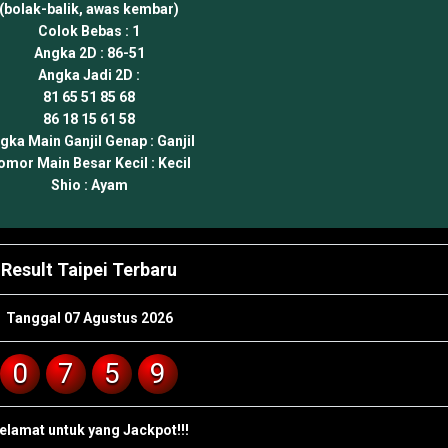
(bolak-balik, awas kembar)
Colok Bebas :
1
Angka 2D :
86-51
Angka Jadi 2D :
81 65 51 85 68
86 18 15 61 58
gka Main Ganjil Genap :
Ganjil
omor Main Besar Kecil :
Kecil
Shio :
Ayam
Result Taipei Terbaru
Tanggal 07 Agustus 2026
0
7
5
9
elamat untuk yang Jackpot!!!