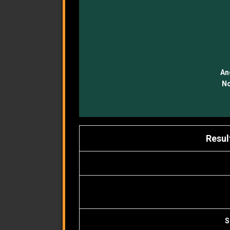
An
No
Resul
S