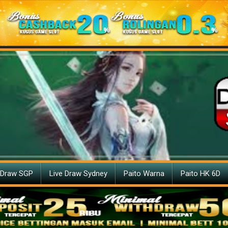
 Draw SGP
Live Draw Sydney
Paito Warna
Paito HK 6D