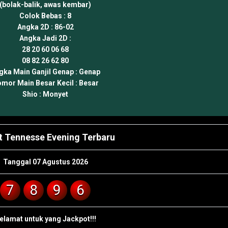
(bolak-balik, awas kembar)
Colok Bebas :
8
Angka 2D :
86-02
Angka Jadi 2D :
28 20 60 06 68
08 82 26 62 80
gka Main Ganjil Genap :
Genap
mor Main Besar Kecil :
Besar
Shio :
Monyet
t Tennesse Evening Terbaru
Tanggal 07 Agustus 2026
7
8
9
6
elamat untuk yang Jackpot!!!