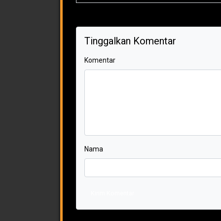
Tinggalkan Komentar
Komentar
Nama
Kirim Komentar