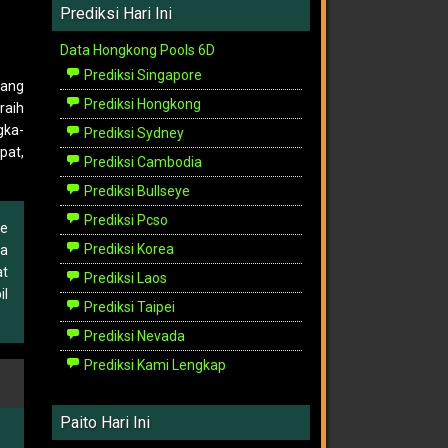
Prediksi Hari Ini
Data Hongkong Pools 6D
Prediksi Singapore
yang
Prediksi Hongkong
raih
gka-
Prediksi Sydney
pat,
Prediksi Cambodia
Prediksi Bullseye
Prediksi Pcso
ke
Prediksi Korea
da
at
Prediksi Laos
il
Prediksi Taipei
Prediksi Nevada
Prediksi Kami Lengkap
Paito Hari Ini