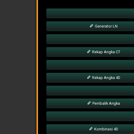
Generator LN
Rekap Angka CT
Rekap Angka 4D
Pembalik Angka
Kombinasi 4D