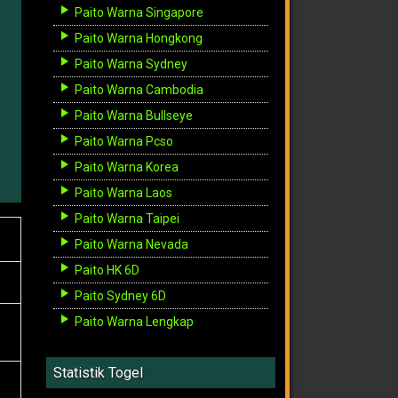
Paito Warna Singapore
Paito Warna Hongkong
Paito Warna Sydney
Paito Warna Cambodia
Paito Warna Bullseye
Paito Warna Pcso
Paito Warna Korea
Paito Warna Laos
Paito Warna Taipei
Paito Warna Nevada
Paito HK 6D
Paito Sydney 6D
Paito Warna Lengkap
Statistik Togel