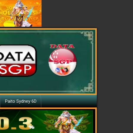
Paito Sydney 6D