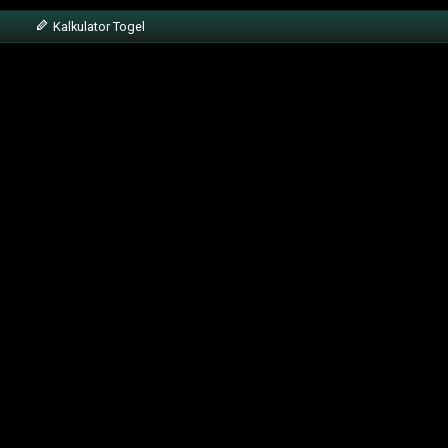
Kalkulator Togel