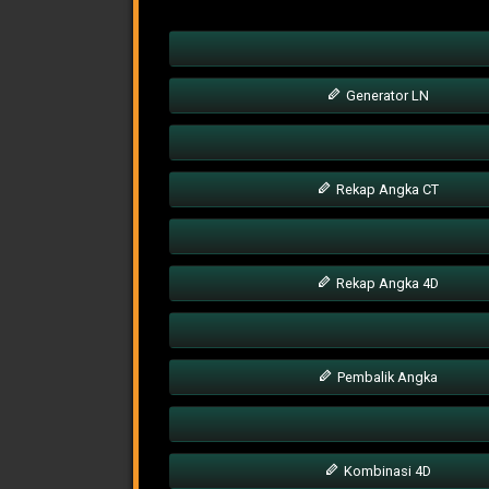
Generator LN
Rekap Angka CT
Rekap Angka 4D
Pembalik Angka
Kombinasi 4D