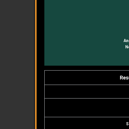
An
N
Res
S