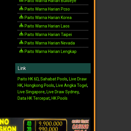
Paito Warna Harian Bullseye
Paito Warna Harian Pcso
Paito Warna Harian Korea
Paito Warna Harian Laos
Paito Warna Harian Taipei
Paito Warna Harian Nevada
Paito Warna Harian Lengkap
Link
Paito HK 6D
,
Sahabat Pools
,
Live Draw
HK
,
Hongkong Pools
,
Live Angka Togel
,
Live Singapore
,
Live Draw Sydney
,
Data HK Tercepat
,
HK Pools