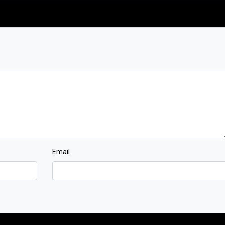
Email