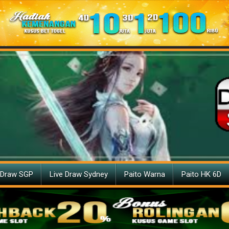
 Draw SGP
Live Draw Sydney
Paito Warna
Paito HK 6D