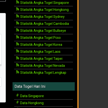
Statistik Angka Togel Singapore
Statistik Angka Togel Hongkong
Statistik Angka Togel Sydney
Statistik Angka Togel Cambodia
Statistik Angka Togel Bullseye
Statistik Angka Togel Pcso
Statistik Angka Togel Korea
Statistik Angka Togel Laos
Statistik Angka Togel Taipei
Statistik Angka Togel Nevada
Statistik Angka Togel Lengkap
Data Togel Hari Ini
Data Singapore
Data Hongkong