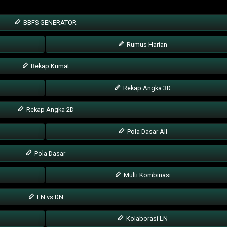
BBFS GENERATOR
Rumus Harian
Rekap Kumat
Rekap Angka 3D
Rekap Angka 2D
Pola Dasar All
Pola Dasar
Multi Kombinasi
LN vs DN
Kolaborasi LN