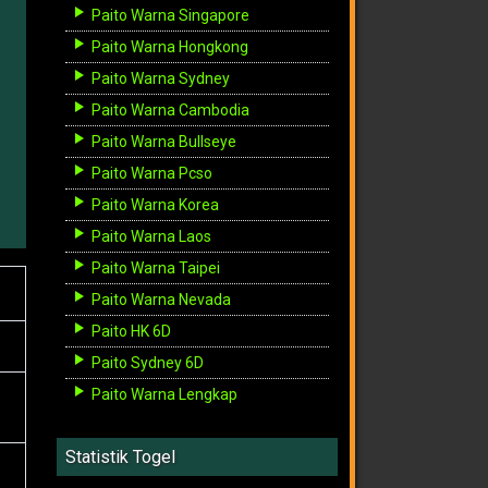
Paito Warna Singapore
Paito Warna Hongkong
Paito Warna Sydney
Paito Warna Cambodia
Paito Warna Bullseye
Paito Warna Pcso
Paito Warna Korea
Paito Warna Laos
Paito Warna Taipei
Paito Warna Nevada
Paito HK 6D
Paito Sydney 6D
Paito Warna Lengkap
Statistik Togel