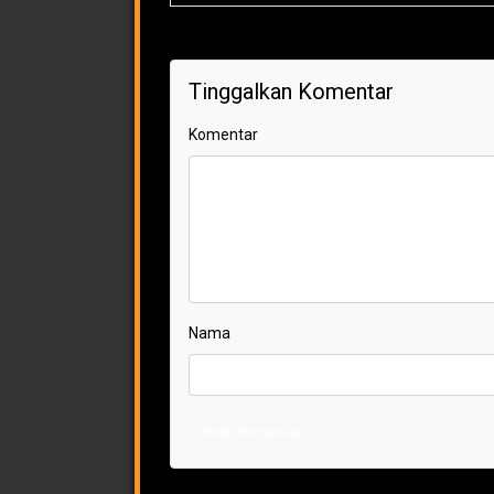
Tinggalkan Komentar
Komentar
Nama
Kirim Komentar