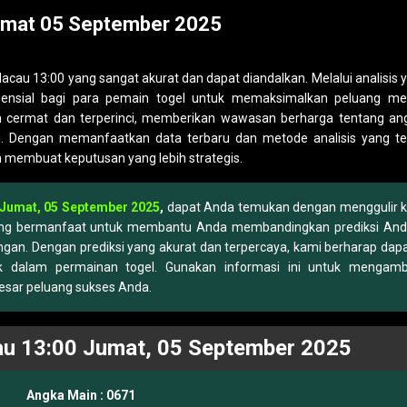
Jumat 05 September 2025
acau 13:00 yang sangat akurat dan dapat diandalkan. Melalui analisis 
sensial bagi para pemain togel untuk memaksimalkan peluang me
n cermat dan terperinci, memberikan wawasan berharga tentang an
ni. Dengan memanfaatkan data terbaru dan metode analisis yang te
 membuat keputusan yang lebih strategis.
 Jumat, 05 September 2025
,
dapat Anda temukan dengan menggulir 
yang bermanfaat untuk membantu Anda membandingkan prediksi An
gan. Dengan prediksi yang akurat dan terpercaya, kami berharap dap
 dalam permainan togel. Gunakan informasi ini untuk mengamb
esar peluang sukses Anda.
au 13:00 Jumat, 05 September 2025
Angka Main :
0671