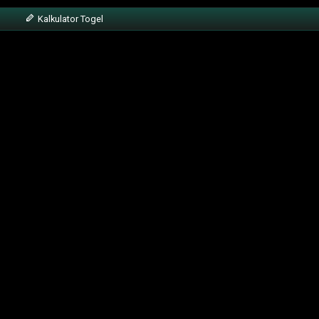
Kalkulator Togel