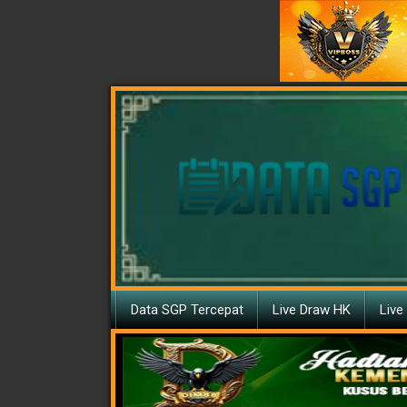
Data SGP Tercepat
Live Draw HK
Live