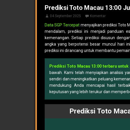
Prediksi Toto Macau 13:00 
04 September 2025
Komentar
Data SGP Tercepat
menyajikan prediksi Toto M
mendalam, prediksi ini menjadi panduan e
kemenangan. Setiap prediksi disusun denga
angka yang berpotensi besar muncul hari i
prediksi ini dirancang untuk membantu pemain
Prediksi Toto Macau 13:00 terbaru untuk
bawah. Kami telah menyiapkan analisis 
sendiri dan meningkatkan peluang kemenan
mendukung Anda mencapai hasil terbaik
keputusan yang lebih terukur dan memperb
Prediksi Toto Mac