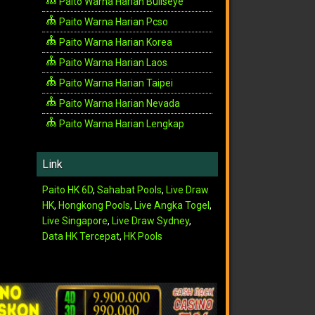
Paito Warna Harian Bullseye
Paito Warna Harian Pcso
Paito Warna Harian Korea
Paito Warna Harian Laos
Paito Warna Harian Taipei
Paito Warna Harian Nevada
Paito Warna Harian Lengkap
Link
Paito HK 6D
,
Sahabat Pools
,
Live Draw
HK
,
Hongkong Pools
,
Live Angka Togel
,
Live Singapore
,
Live Draw Sydney
,
Data HK Tercepat
,
HK Pools