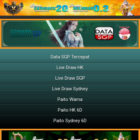
Data SGP Tercepat
Live Draw HK
Live Draw SGP
Live Draw Sydney
Paito Warna
Paito HK 6D
Paito Sydney 6D