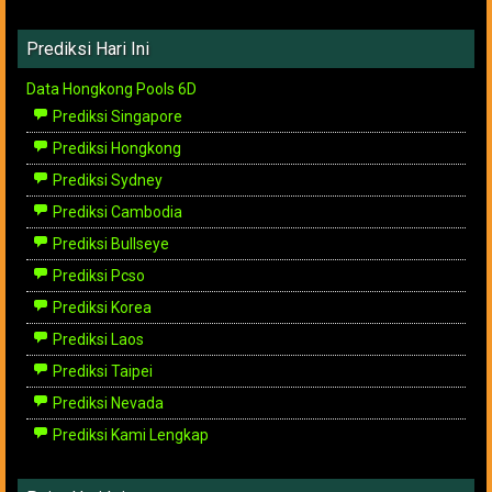
Prediksi Hari Ini
Data Hongkong Pools 6D
Prediksi Singapore
Prediksi Hongkong
Prediksi Sydney
Prediksi Cambodia
Prediksi Bullseye
Prediksi Pcso
Prediksi Korea
Prediksi Laos
Prediksi Taipei
Prediksi Nevada
Prediksi Kami Lengkap