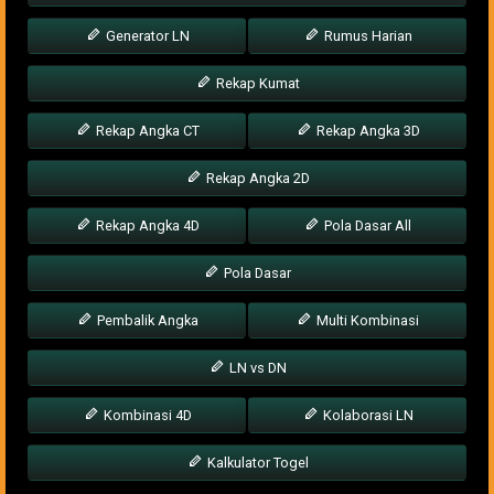
Generator LN
Rumus Harian
Rekap Kumat
Rekap Angka CT
Rekap Angka 3D
Rekap Angka 2D
Rekap Angka 4D
Pola Dasar All
Pola Dasar
Pembalik Angka
Multi Kombinasi
LN vs DN
Kombinasi 4D
Kolaborasi LN
Kalkulator Togel