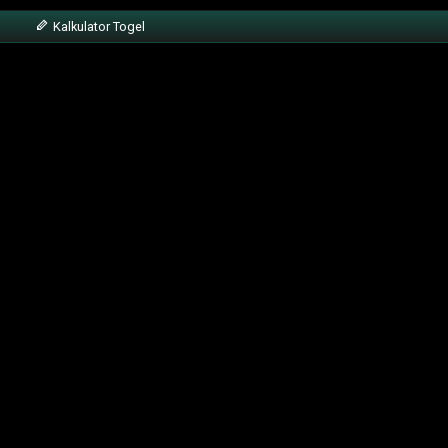
Kalkulator Togel