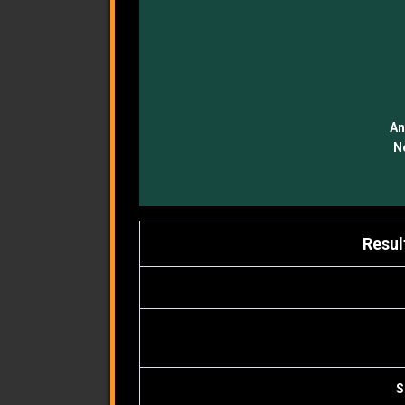
An
N
Resul
S