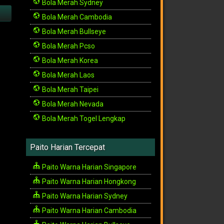
Bola Merah Sydney
Bola Merah Cambodia
Bola Merah Bullseye
Bola Merah Pcso
Bola Merah Korea
Bola Merah Laos
Bola Merah Taipei
Bola Merah Nevada
Bola Merah Togel Lengkap
Paito Harian Tercepat
Paito Warna Harian Singapore
Paito Warna Harian Hongkong
Paito Warna Harian Sydney
Paito Warna Harian Cambodia