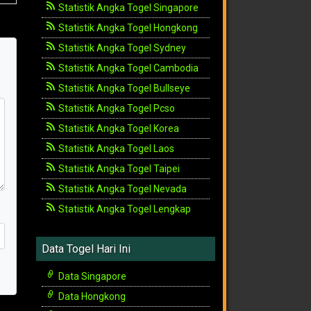
Statistik Angka Togel Singapore
Statistik Angka Togel Hongkong
Statistik Angka Togel Sydney
Statistik Angka Togel Cambodia
Statistik Angka Togel Bullseye
Statistik Angka Togel Pcso
Statistik Angka Togel Korea
Statistik Angka Togel Laos
Statistik Angka Togel Taipei
Statistik Angka Togel Nevada
Statistik Angka Togel Lengkap
Data Togel Hari Ini
Data Singapore
Data Hongkong