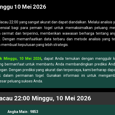
inggu 10 Mei 2026
acau 22:00 yang sangat akurat dan dapat diandalkan. Melalui analisis 
sensial bagi para pemain togel untuk memaksimalkan peluang me
n cermat dan terperinci, memberikan wawasan berharga tentang an
ni. Dengan memanfaatkan data terbaru dan metode analisis yang te
 membuat keputusan yang lebih strategis.
uk Minggu, 10 Mei 2026
,
dapat Anda temukan dengan menggulir 
yang bermanfaat untuk membantu Anda membandingkan prediksi An
gan. Dengan prediksi yang akurat dan terpercaya, kami berharap dap
 dalam permainan togel. Gunakan informasi ini untuk mengamb
esar peluang sukses Anda.
Macau 22:00 Minggu, 10 Mei 2026
Angka Main :
9853