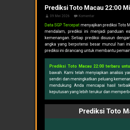
Prediksi Toto Macau 22:00 M
09 Mei 2026
Komentar
Data SGP Tercepat
menyajikan prediksi Toto M
mendalam, prediksi ini menjadi panduan e
kemenangan. Setiap prediksi disusun denga
angka yang berpotensi besar muncul hari i
prediksi ini dirancang untuk membantu pemain
Prediksi Toto Macau 22:00 terbaru unt
bawah. Kami telah menyiapkan analisis 
sendiri dan meningkatkan peluang kemenan
mendukung Anda mencapai hasil terbaik
keputusan yang lebih terukur dan memperb
Prediksi Toto 