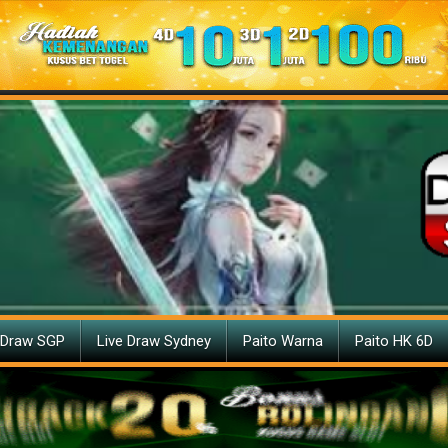
 Draw SGP
Live Draw Sydney
Paito Warna
Paito HK 6D