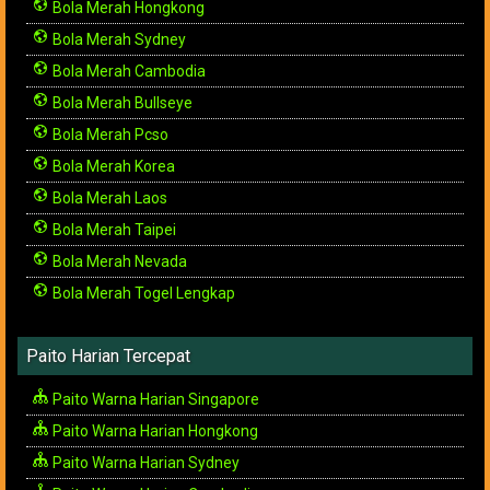
Bola Merah Hongkong
Bola Merah Sydney
Bola Merah Cambodia
Bola Merah Bullseye
Bola Merah Pcso
Bola Merah Korea
Bola Merah Laos
Bola Merah Taipei
Bola Merah Nevada
Bola Merah Togel Lengkap
Paito Harian Tercepat
Paito Warna Harian Singapore
Paito Warna Harian Hongkong
Paito Warna Harian Sydney