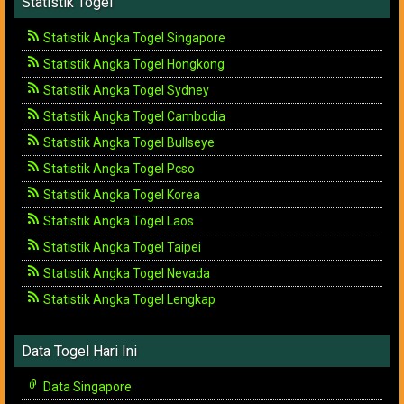
Statistik Togel
Statistik Angka Togel Singapore
Statistik Angka Togel Hongkong
Statistik Angka Togel Sydney
Statistik Angka Togel Cambodia
Statistik Angka Togel Bullseye
Statistik Angka Togel Pcso
Statistik Angka Togel Korea
Statistik Angka Togel Laos
Statistik Angka Togel Taipei
Statistik Angka Togel Nevada
Statistik Angka Togel Lengkap
Data Togel Hari Ini
Data Singapore