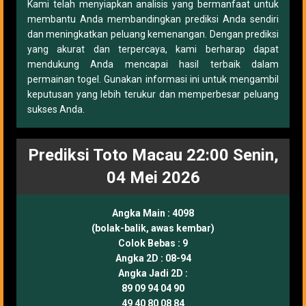
Kami telah menyiapkan analisis yang bermanfaat untuk
membantu Anda membandingkan prediksi Anda sendiri
dan meningkatkan peluang kemenangan. Dengan prediksi
yang akurat dan terpercaya, kami berharap dapat
mendukung Anda mencapai hasil terbaik dalam
permainan togel. Gunakan informasi ini untuk mengambil
keputusan yang lebih terukur dan memperbesar peluang
sukses Anda.
Prediksi Toto Macau 22:00 Senin,
04 Mei 2026
Angka Main :
4098
(bolak-balik, awas kembar)
Colok Bebas :
9
Angka 2D :
08-94
Angka Jadi 2D :
89 09 94 04 90
49 40 80 08 84