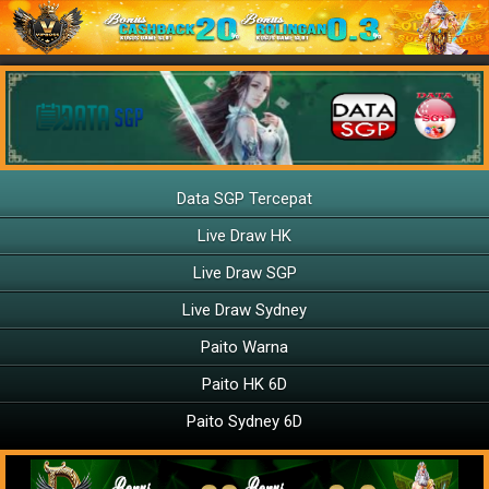
Data SGP Tercepat
Live Draw HK
Live Draw SGP
Live Draw Sydney
Paito Warna
Paito HK 6D
Paito Sydney 6D