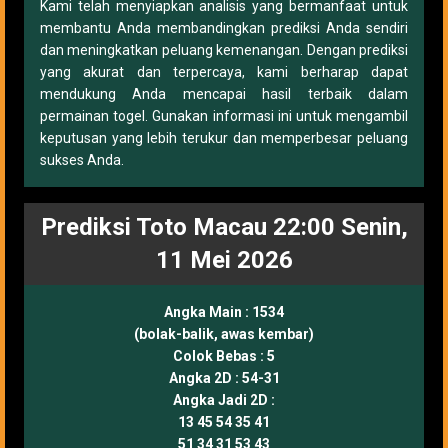
Kami telah menyiapkan analisis yang bermanfaat untuk
membantu Anda membandingkan prediksi Anda sendiri
dan meningkatkan peluang kemenangan. Dengan prediksi
yang akurat dan terpercaya, kami berharap dapat
mendukung Anda mencapai hasil terbaik dalam
permainan togel. Gunakan informasi ini untuk mengambil
keputusan yang lebih terukur dan memperbesar peluang
sukses Anda.
Prediksi Toto Macau 22:00 Senin,
11 Mei 2026
Angka Main :
1534
(bolak-balik, awas kembar)
Colok Bebas :
5
Angka 2D :
54-31
Angka Jadi 2D :
13 45 54 35 41
51 34 31 53 43