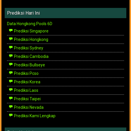
Prediksi Hari Ini
Data Hongkong Pools 6D
Prediksi Singapore
Prediksi Hongkong
Prediksi Sydney
Prediksi Cambodia
Prediksi Bullseye
Prediksi Pcso
Prediksi Korea
Prediksi Laos
Prediksi Taipei
Prediksi Nevada
Prediksi Kami Lengkap