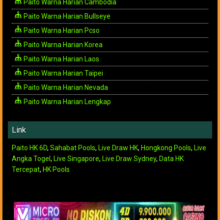
Paito Warna Harian Cambodia
Paito Warna Harian Bullseye
Paito Warna Harian Pcso
Paito Warna Harian Korea
Paito Warna Harian Laos
Paito Warna Harian Taipei
Paito Warna Harian Nevada
Paito Warna Harian Lengkap
Link
Paito HK 6D
,
Sahabat Pools
,
Live Draw HK
,
Hongkong Pools
,
Live
Angka Togel
,
Live Singapore
,
Live Draw Sydney
,
Data HK
Tercepat
,
HK Pools