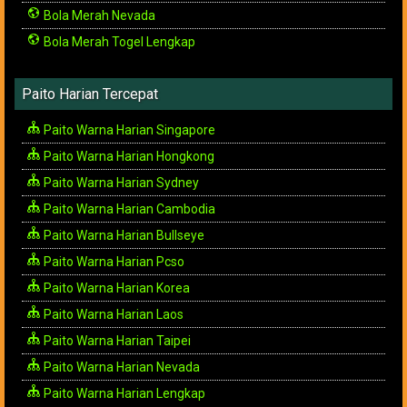
Bola Merah Nevada
Bola Merah Togel Lengkap
Paito Harian Tercepat
Paito Warna Harian Singapore
Paito Warna Harian Hongkong
Paito Warna Harian Sydney
Paito Warna Harian Cambodia
Paito Warna Harian Bullseye
Paito Warna Harian Pcso
Paito Warna Harian Korea
Paito Warna Harian Laos
Paito Warna Harian Taipei
Paito Warna Harian Nevada
Paito Warna Harian Lengkap