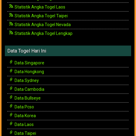
Statistik Angka Togel Laos
Statistik Angka Togel Taipei
Statistik Angka Togel Nevada
Statistik Angka Togel Lengkap
Data Togel Hari Ini
Data Singapore
Data Hongkong
Data Sydney
Data Cambodia
Data Bullseye
Data Pcso
Data Korea
Data Laos
Data Taipei