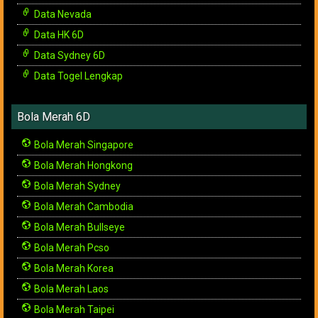
Data Nevada
Data HK 6D
Data Sydney 6D
Data Togel Lengkap
Bola Merah 6D
Bola Merah Singapore
Bola Merah Hongkong
Bola Merah Sydney
Bola Merah Cambodia
Bola Merah Bullseye
Bola Merah Pcso
Bola Merah Korea
Bola Merah Laos
Bola Merah Taipei