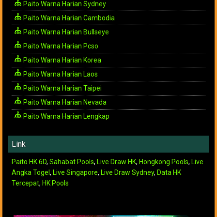
Paito Warna Harian Sydney
Paito Warna Harian Cambodia
Paito Warna Harian Bullseye
Paito Warna Harian Pcso
Paito Warna Harian Korea
Paito Warna Harian Laos
Paito Warna Harian Taipei
Paito Warna Harian Nevada
Paito Warna Harian Lengkap
Link
Paito HK 6D
,
Sahabat Pools
,
Live Draw HK
,
Hongkong Pools
,
Live
Angka Togel
,
Live Singapore
,
Live Draw Sydney
,
Data HK
Tercepat
,
HK Pools