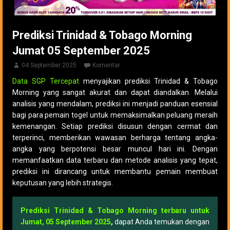
Prediksi Trinidad & Tobago Morning
Jumat 05 September 2025
04 September 2025
Komentar
Data SGP Tercepat
menyajikan prediksi Trinidad & Tobago
Morning yang sangat akurat dan dapat diandalkan. Melalui
analisis yang mendalam, prediksi ini menjadi panduan esensial
bagi para pemain togel untuk memaksimalkan peluang meraih
kemenangan. Setiap prediksi disusun dengan cermat dan
terperinci, memberikan wawasan berharga tentang angka-
angka yang berpotensi besar muncul hari ini. Dengan
memanfaatkan data terbaru dan metode analisis yang tepat,
prediksi ini dirancang untuk membantu pemain membuat
keputusan yang lebih strategis.
Prediksi Trinidad & Tobago Morning terbaru untuk
Jumat, 05 September 2025
,
dapat Anda temukan dengan