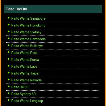
Paito Hari Ini
Paito Warna Singapore
Paito Warna Hongkong
Paito Warna Sydney
Paito Warna Cambodia
Paito Warna Bullseye
Paito Warna Pcso
Paito Warna Korea
Paito Warna Laos
Paito Warna Taipei
Paito Warna Nevada
Paito HK 6D
Paito Sydney 6D
Paito Warna Lengkap