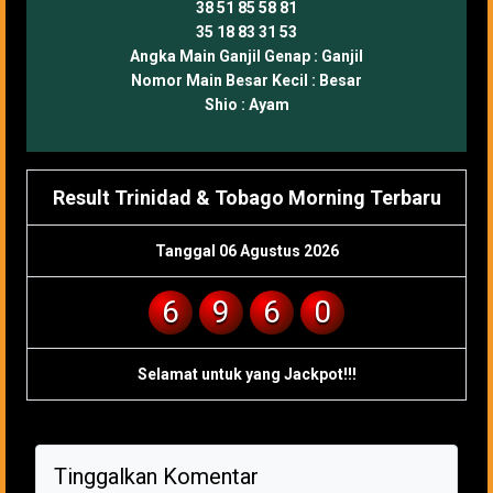
38 51 85 58 81
35 18 83 31 53
Angka Main Ganjil Genap :
Ganjil
Nomor Main Besar Kecil :
Besar
Shio :
Ayam
Result Trinidad & Tobago Morning Terbaru
Tanggal 06 Agustus 2026
6
9
6
0
Selamat untuk yang Jackpot!!!
Tinggalkan Komentar