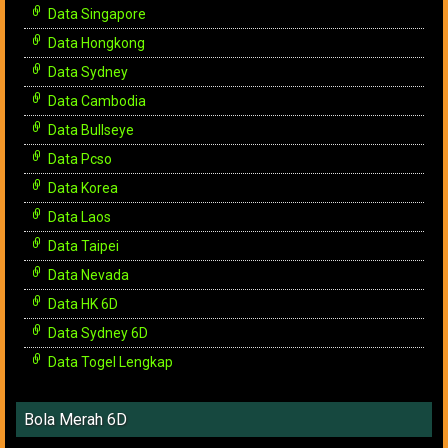
Data Singapore
Data Hongkong
Data Sydney
Data Cambodia
Data Bullseye
Data Pcso
Data Korea
Data Laos
Data Taipei
Data Nevada
Data HK 6D
Data Sydney 6D
Data Togel Lengkap
Bola Merah 6D