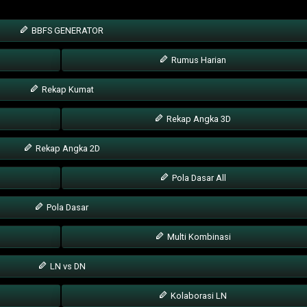
BBFS GENERATOR
Rumus Harian
Rekap Kumat
Rekap Angka 3D
Rekap Angka 2D
Pola Dasar All
Pola Dasar
Multi Kombinasi
LN vs DN
Kolaborasi LN