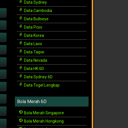
Data Sydney
Data Cambodia
Data Bullseye
Data Pcso
Data Korea
Data Laos
Data Taipei
Data Nevada
Data HK 6D
Data Sydney 6D
Data Togel Lengkap
Bola Merah 6D
Bola Merah Singapore
Bola Merah Hongkong