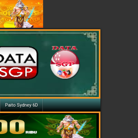
Paito Sydney 6D