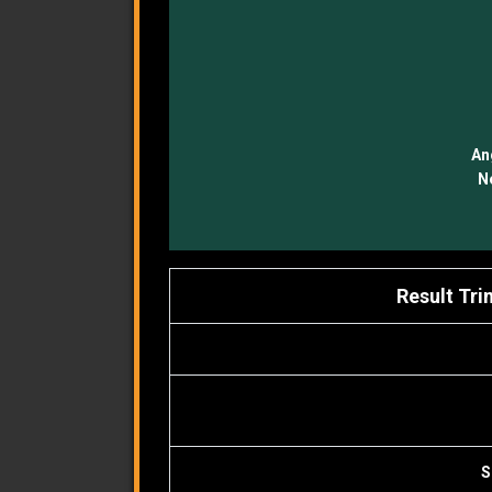
An
N
Result Tr
S