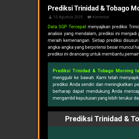
Prediksi Trinidad & Tobago M
10 Agustus 2025
Komentar
Data SGP Tercepat
menyajikan prediksi Trin
analisis yang mendalam, prediksi ini menja
meraih kemenangan. Setiap prediksi disusu
angka-angka yang berpotensi besar muncul har
prediksi ini dirancang untuk membantu pemain
Prediksi Trinidad & Tobago Morning te
menggulir ke bawah. Kami telah menyia
prediksi Anda sendiri dan meningkatkan p
berharap dapat mendukung Anda mencapai 
mengambil keputusan yang lebih terukur d
Prediksi Trinidad & 