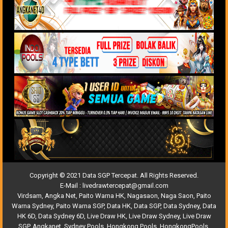
Copyright © 2021 Data SGP Tercepat. All Rights Reserved.
E-Mail :
livedrawtercepat@gmail.com
Virdsam
,
Angka Net
,
Paito Warna HK
,
Nagasaon
,
Naga Saon
,
Paito
Warna Sydney
,
Paito Warna SGP
,
Data HK
,
Data SGP
,
Data Sydney
,
Data
HK 6D
,
Data Sydney 6D
,
Live Draw HK
,
Live Draw Sydney
,
Live Draw
SGP
,
Angkanet
,
Sydney Pools
,
Hongkong Pools
,
HongkongPools
,