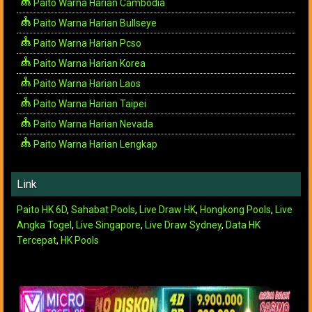
Paito Warna Harian Cambodia
Paito Warna Harian Bullseye
Paito Warna Harian Pcso
Paito Warna Harian Korea
Paito Warna Harian Laos
Paito Warna Harian Taipei
Paito Warna Harian Nevada
Paito Warna Harian Lengkap
Link
Paito HK 6D
,
Sahabat Pools
,
Live Draw HK
,
Hongkong Pools
,
Live
Angka Togel
,
Live Singapore
,
Live Draw Sydney
,
Data HK
Tercepat
,
HK Pools