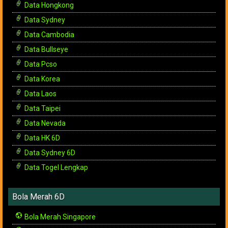
Data Hongkong
Data Sydney
Data Cambodia
Data Bullseye
Data Pcso
Data Korea
Data Laos
Data Taipei
Data Nevada
Data HK 6D
Data Sydney 6D
Data Togel Lengkap
Bola Merah 6D
Bola Merah Singapore