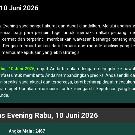
 10 Juni 2026
 Evening yang sangat akurat dan dapat diandalkan. Melalui analisis 
sensial bagi para pemain togel untuk memaksimalkan peluang me
n cermat dan terperinci, memberikan wawasan berharga tentang an
ni. Dengan memanfaatkan data terbaru dan metode analisis yang te
 membuat keputusan yang lebih strategis.
abu, 10 Juni 2026
,
dapat Anda temukan dengan menggulir ke bawa
anfaat untuk membantu Anda membandingkan prediksi Anda sendiri d
prediksi yang akurat dan terpercaya, kami berharap dapat menduku
an togel. Gunakan informasi ini untuk mengambil keputusan yang leb
Anda.
as Evening Rabu, 10 Juni 2026
Angka Main :
2467