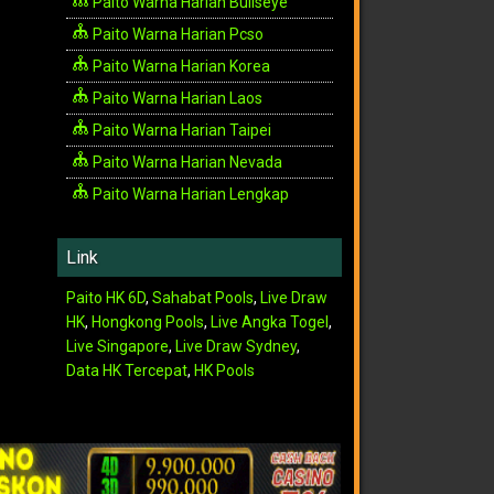
Paito Warna Harian Bullseye
Paito Warna Harian Pcso
Paito Warna Harian Korea
Paito Warna Harian Laos
Paito Warna Harian Taipei
Paito Warna Harian Nevada
Paito Warna Harian Lengkap
Link
Paito HK 6D
,
Sahabat Pools
,
Live Draw
HK
,
Hongkong Pools
,
Live Angka Togel
,
Live Singapore
,
Live Draw Sydney
,
Data HK Tercepat
,
HK Pools