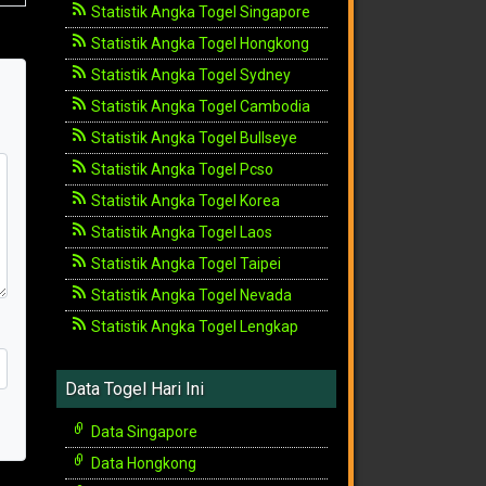
Statistik Angka Togel Singapore
Statistik Angka Togel Hongkong
Statistik Angka Togel Sydney
Statistik Angka Togel Cambodia
Statistik Angka Togel Bullseye
Statistik Angka Togel Pcso
Statistik Angka Togel Korea
Statistik Angka Togel Laos
Statistik Angka Togel Taipei
Statistik Angka Togel Nevada
Statistik Angka Togel Lengkap
Data Togel Hari Ini
Data Singapore
Data Hongkong