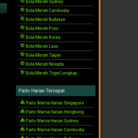
Bola Merah Sydney
Bola Merah Cambodia
Bola Merah Bullseye
Bola Merah Pcso
Bola Merah Korea
Bola Merah Laos
Bola Merah Taipei
Bola Merah Nevada
Bola Merah Togel Lengkap
Paito Harian Tercepat
Paito Warna Harian Singapore
Paito Warna Harian Hongkong
Paito Warna Harian Sydney
Paito Warna Harian Cambodia