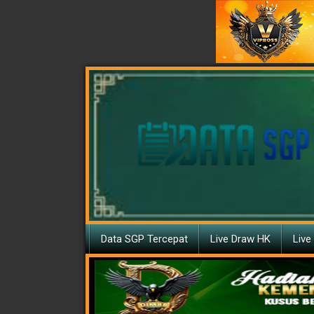
Data SGP Tercepat
Live Draw HK
Live