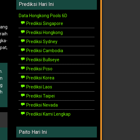
Prediksi Hari Ini
Data Hongkong Pools 6D
Prediksi Singapore
yang
Prediksi Hongkong
raih
gka-
Prediksi Sydney
pat,
Prediksi Cambodia
Prediksi Bullseye
Prediksi Pcso
h.
Prediksi Korea
an
ng
Prediksi Laos
ih
Prediksi Taipei
Prediksi Nevada
Prediksi Kami Lengkap
Paito Hari Ini