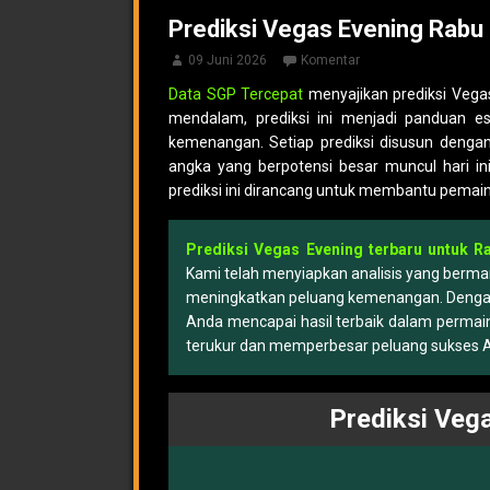
Prediksi Vegas Evening Rabu
09 Juni 2026
Komentar
Data SGP Tercepat
menyajikan prediksi Vegas
mendalam, prediksi ini menjadi panduan e
kemenangan. Setiap prediksi disusun denga
angka yang berpotensi besar muncul hari i
prediksi ini dirancang untuk membantu pemain
Prediksi Vegas Evening terbaru untuk R
Kami telah menyiapkan analisis yang berm
meningkatkan peluang kemenangan. Dengan 
Anda mencapai hasil terbaik dalam permain
terukur dan memperbesar peluang sukses 
Prediksi Veg