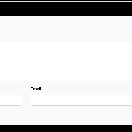
Email