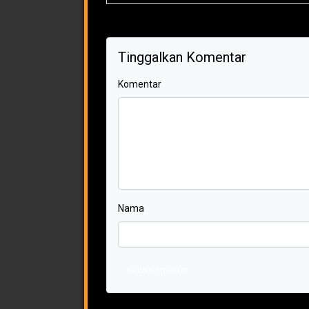
Tinggalkan Komentar
Komentar
Nama
Kirim Komentar