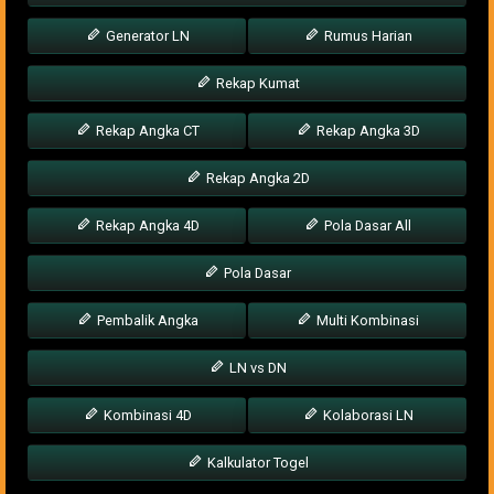
Generator LN
Rumus Harian
Rekap Kumat
Rekap Angka CT
Rekap Angka 3D
Rekap Angka 2D
Rekap Angka 4D
Pola Dasar All
Pola Dasar
Pembalik Angka
Multi Kombinasi
LN vs DN
Kombinasi 4D
Kolaborasi LN
Kalkulator Togel