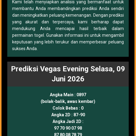
Kami telah menyiapkan analisis yang bermanfaat untuk
membantu Anda membandingkan prediksi Anda sendiri
dan meningkatkan peluang kemenangan. Dengan prediksi
yang akurat dan terpercaya, kami berharap dapat
mendukung Anda mencapai hasil terbaik dalam
permainan togel. Gunakan informasi ini untuk mengambil
keputusan yang lebih terukur dan memperbesar peluang
sukses Anda.
Prediksi Vegas Evening Selasa, 09
Juni 2026
Angka Main :
0897
(bolak-balik, awas kembar)
Colok Bebas :
0
Angka 2D :
87-90
Angka Jadi 2D :
97 70 90 07 98
87 80 08 78 79