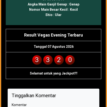
Angka Main Ganjil Genap :
Genap
Nomor Main Besar Kecil :
Kecil
Shio :
Ular
Result Vegas Evening Terbaru
Tanggal 07 Agustus 2026
3
3
2
0
Selamat untuk yang Jackpot!!!
Tinggalkan Komentar
Komentar