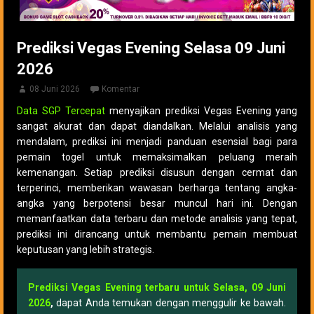
Prediksi Vegas Evening Selasa 09 Juni
2026
08 Juni 2026
Komentar
Data SGP Tercepat
menyajikan prediksi Vegas Evening yang
sangat akurat dan dapat diandalkan. Melalui analisis yang
mendalam, prediksi ini menjadi panduan esensial bagi para
pemain togel untuk memaksimalkan peluang meraih
kemenangan. Setiap prediksi disusun dengan cermat dan
terperinci, memberikan wawasan berharga tentang angka-
angka yang berpotensi besar muncul hari ini. Dengan
memanfaatkan data terbaru dan metode analisis yang tepat,
prediksi ini dirancang untuk membantu pemain membuat
keputusan yang lebih strategis.
Prediksi Vegas Evening terbaru untuk Selasa, 09 Juni
2026
,
dapat Anda temukan dengan menggulir ke bawah.