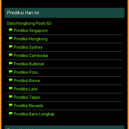
Prediksi Hari Ini
Data Hongkong Pools 6D
Prediksi Singapore
Prediksi Hongkong
Prediksi Sydney
Prediksi Cambodia
Prediksi Bullseye
Prediksi Pcso
Prediksi Korea
Prediksi Laos
Prediksi Taipei
Prediksi Nevada
Prediksi Kami Lengkap