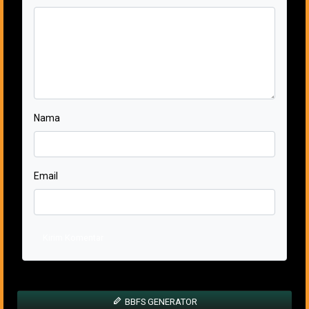
Nama
Email
Kirim Komentar
BBFS GENERATOR