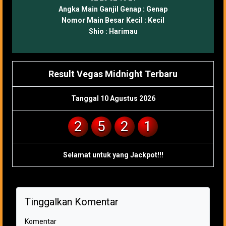
Angka Main Ganjil Genap :
Genap
Nomor Main Besar Kecil :
Kecil
Shio :
Harimau
Result Vegas Midnight Terbaru
Tanggal 10 Agustus 2026
2
5
2
1
Selamat untuk yang Jackpot!!!
Tinggalkan Komentar
Komentar