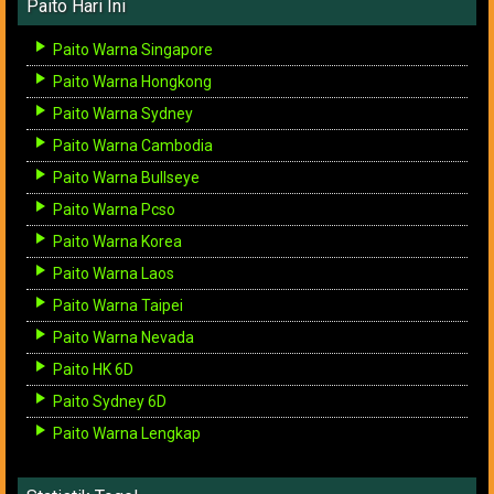
Paito Hari Ini
Paito Warna Singapore
Paito Warna Hongkong
Paito Warna Sydney
Paito Warna Cambodia
Paito Warna Bullseye
Paito Warna Pcso
Paito Warna Korea
Paito Warna Laos
Paito Warna Taipei
Paito Warna Nevada
Paito HK 6D
Paito Sydney 6D
Paito Warna Lengkap