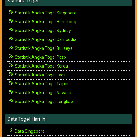
Statistik Togel
Statistik Angka Togel Singapore
Statistik Angka Togel Hongkong
Statistik Angka Togel Sydney
Statistik Angka Togel Cambodia
Statistik Angka Togel Bullseye
Statistik Angka Togel Pcso
Statistik Angka Togel Korea
Statistik Angka Togel Laos
Statistik Angka Togel Taipei
Statistik Angka Togel Nevada
Statistik Angka Togel Lengkap
Data Togel Hari Ini
Data Singapore