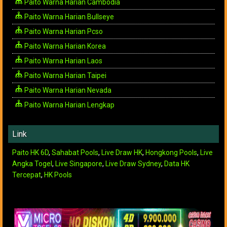
Paito Warna Harian Cambodia
Paito Warna Harian Bullseye
Paito Warna Harian Pcso
Paito Warna Harian Korea
Paito Warna Harian Laos
Paito Warna Harian Taipei
Paito Warna Harian Nevada
Paito Warna Harian Lengkap
Link
Paito HK 6D
,
Sahabat Pools
,
Live Draw HK
,
Hongkong Pools
,
Live
Angka Togel
,
Live Singapore
,
Live Draw Sydney
,
Data HK
Tercepat
,
HK Pools