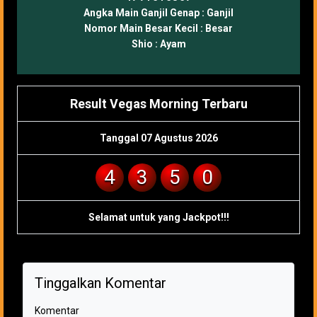
Angka Main Ganjil Genap :
Ganjil
Nomor Main Besar Kecil :
Besar
Shio :
Ayam
Result Vegas Morning Terbaru
Tanggal 07 Agustus 2026
4
3
5
0
Selamat untuk yang Jackpot!!!
Tinggalkan Komentar
Komentar