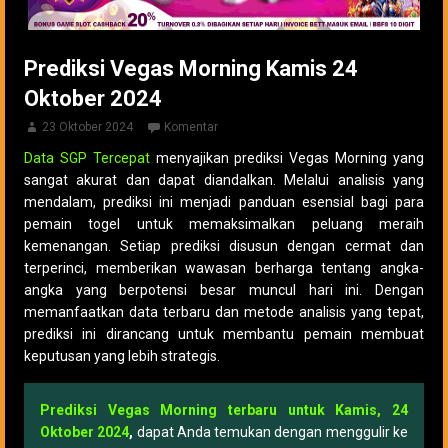
Prediksi Vegas Morning Kamis 24
Oktober 2024
23 Oktober 2024
Komentar
Data SGP Tercepat
menyajikan prediksi Vegas Morning yang
sangat akurat dan dapat diandalkan. Melalui analisis yang
mendalam, prediksi ini menjadi panduan esensial bagi para
pemain togel untuk memaksimalkan peluang meraih
kemenangan. Setiap prediksi disusun dengan cermat dan
terperinci, memberikan wawasan berharga tentang angka-
angka yang berpotensi besar muncul hari ini. Dengan
memanfaatkan data terbaru dan metode analisis yang tepat,
prediksi ini dirancang untuk membantu pemain membuat
keputusan yang lebih strategis.
Prediksi Vegas Morning terbaru untuk Kamis, 24
Oktober 2024
,
dapat Anda temukan dengan menggulir ke