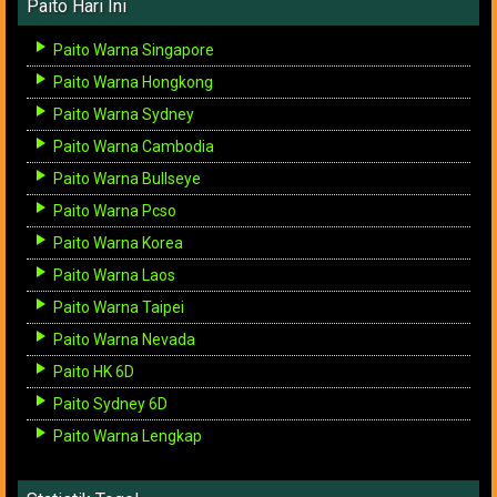
Paito Hari Ini
Paito Warna Singapore
Paito Warna Hongkong
Paito Warna Sydney
Paito Warna Cambodia
Paito Warna Bullseye
Paito Warna Pcso
Paito Warna Korea
Paito Warna Laos
Paito Warna Taipei
Paito Warna Nevada
Paito HK 6D
Paito Sydney 6D
Paito Warna Lengkap