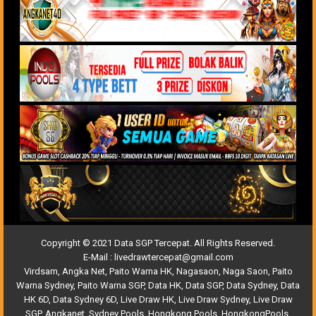
Copyright © 2021 Data SGP Tercepat. All Rights Reserved.
E-Mail :
livedrawtercepat@gmail.com
Virdsam
,
Angka Net
,
Paito Warna HK
,
Nagasaon
,
Naga Saon
,
Paito
Warna Sydney
,
Paito Warna SGP
,
Data HK
,
Data SGP
,
Data Sydney
,
Data
HK 6D
,
Data Sydney 6D
,
Live Draw HK
,
Live Draw Sydney
,
Live Draw
SGP
,
Angkanet
,
Sydney Pools
,
Hongkong Pools
,
HongkongPools
,