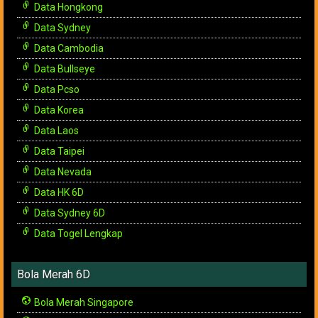
Data Hongkong
Data Sydney
Data Cambodia
Data Bullseye
Data Pcso
Data Korea
Data Laos
Data Taipei
Data Nevada
Data HK 6D
Data Sydney 6D
Data Togel Lengkap
Bola Merah 6D
Bola Merah Singapore